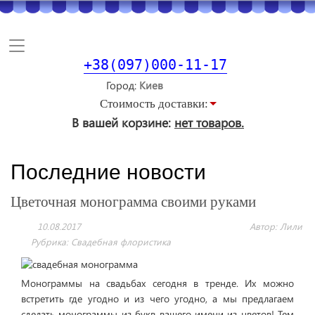
Toggle
navigation
+38(097)000-11-17
Город
Стоимость доставки:
В вашей корзине:
нет товаров.
Последние новости
Цветочная монограмма своими руками
10.08.2017
Автор: Лили
Рубрика:
Свадебная флористика
Монограммы на свадьбах сегодня в тренде. Их можно
встретить где угодно и из чего угодно, а мы предлагаем
сделать монограммы из букв вашего имени из цветов! Тем