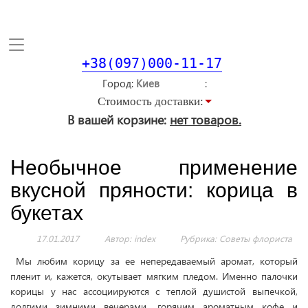
Toggle
navigation
+38(097)000-11-17
Город
Стоимость доставки:
В вашей корзине:
нет товаров.
Необычное применение
вкусной пряности: корица в
букетах
17.01.2017
Автор: index
Рубрика:
Советы флориста
Мы любим корицу за ее непередаваемый аромат, который
пленит и, кажется, окутывает мягким пледом. Именно палочки
корицы у нас ассоциируются с теплой душистой выпечкой,
долгими зимними вечерами, горячим ароматным кофе и