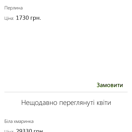
Перлина
Б
1730 грн.
Ціна:
Ці
Замовити
Нещодавно переглянуті квіти
Біла хмаринка
29330 грн.
Ціна: