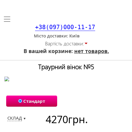
Toggle
navigation
+38(097)000-11-17
Місто доставки
Вартiсть доставки:
В вашей корзине:
нет товаров.
Траурний вінок №5
Стандарт
4270
грн.
СКЛАД
▼