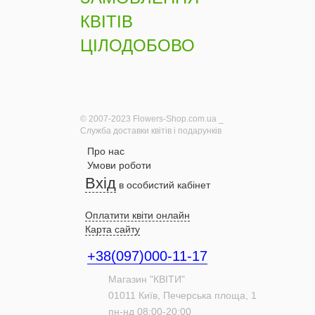
КВІТІВ
ЦІЛОДОБОВО
© 2007-2023 Flowers-Shop.com.ua _
Служба доставки квітів і подарунків
Про нас
Умови роботи
Вхід
в особистий кабінет
Оплатити квіти онлайн
Карта сайту
+38(097)000-11-17
Магазин "КВІТИ"
01011
Київ,
Печерська площа, 1
пн-нд 08:00-20:00