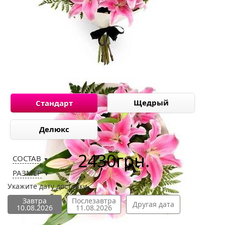
Щедрый
Стандарт
Делюкс
2430
грн.
СОСТАВ
▼
РАЗМЕР
▼
Укажите дату доставки
Завтра
Послезавтра
Другая дата
10.08.2026
11.08.2026