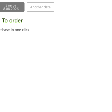
Завтра
Another date
8.08.2026
To order
rchase in one click