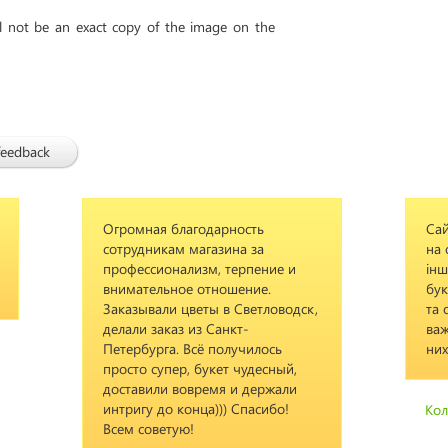
ll not be an exact copy of the image on the
feedback
Огромная благодарность
Сай
сотрудникам магазина за
на 
профессионализм, терпение и
інш
внимательное отношение.
бук
Заказывали цветы в Светловодск,
та 
делали заказ из Санкт-
важ
Петербурга. Всё получилось
них
просто супер, букет чудесный,
доставили вовремя и держали
интригу до конца))) Спасибо!
Ко
Всем советую!