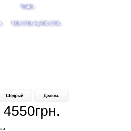
English
k
8:00-17:00, Нд 9:00-17:00
Щедрый
Делюкс
4550
грн.
вки