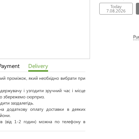
Today
7.08.2026
Pu
Payment
Delivery
овий проміжок, який необхідно вибрати при
ержувачу і узгодити зручний час і місце
 то збережемо сюрприз.
дити заздалегідь.
а додаткову оплату доставки в деяких
айони.
тів (від 1-2 годин) можна по телефону в