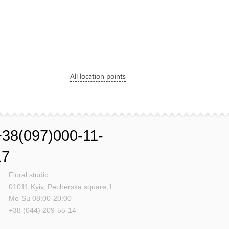
All location points
+38(097)000-11-
17
Floral studio
01011
Kyiv,
Pecherska square,1
Mo-Su 08:00-20:00
+38 (044) 209-55-14