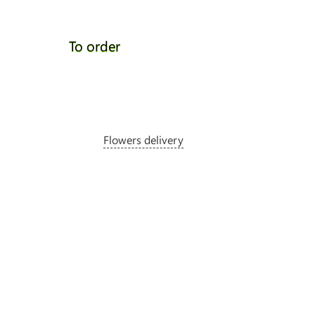
To order
To ord
Flowers delivery