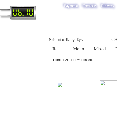
Payment
Contacts
Delivery
06:10
Cos
Point of delivery
Roses
Mono
Mixed
Home
All
Flower baskets