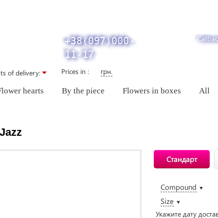
Callbac
+38(097)000-
11-17
Prices in :
грн.
ts of delivery:
Flower hearts
By the piece
Flowers in boxes
All
Jazz
Стандарт
Compound
▼
Size
▼
Укажите дату доста