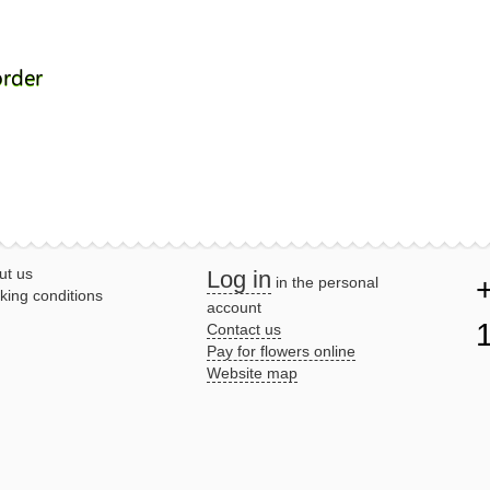
order
ut us
Log in
in the personal
king conditions
account
Contact us
Pay for flowers online
Website map