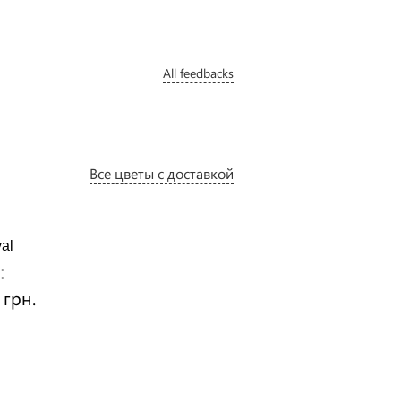
All feedbacks
Все цветы с доставкой
al
Constellation
:
Price:
 грн.
1710 грн.