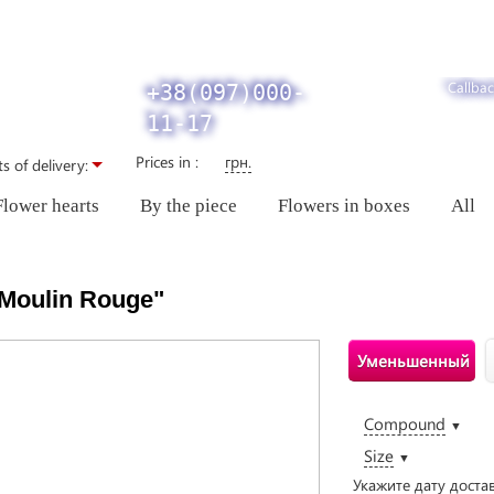
Callbac
+38(097)000-
11-17
Prices in :
грн.
s of delivery:
Flower hearts
By the piece
Flowers in boxes
All
Moulin Rouge"
Уменьшенный
Compound
▼
Size
▼
Укажите дату доста