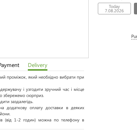
Today
7.08.2026
Pu
Payment
Delivery
овий проміжок, який необхідно вибрати при
ержувачу і узгодити зручний час і місце
 то збережемо сюрприз.
дити заздалегідь.
а додаткову оплату доставки в деяких
айони.
тів (від 1-2 годин) можна по телефону в