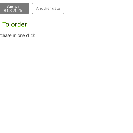
Завтра
Another date
8.08.2026
To order
rchase in one click