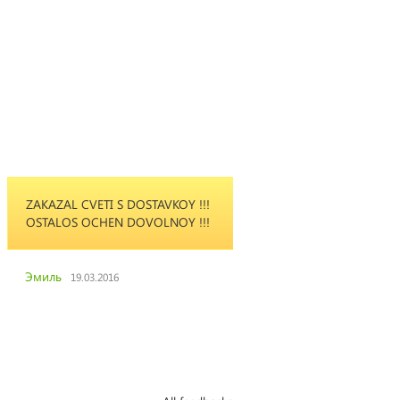
AZAL CVETI S DOSTAVKOY !!!
She loved the flowers. T
TALOS OCHEN DOVOLNOY !!!
beautiful!! Thank you fo
awesome service, as alw
William
иль
19.03.2016
William
05.12.2015