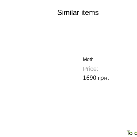
Similar items
Moth
Price:
1690 грн.
To 