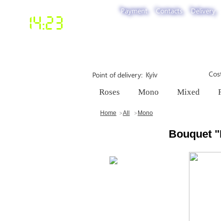
Payment
Contacts
Delivery
14:23
Cost
Point of delivery
Roses
Mono
Mixed
Home
All
Mono
Bouquet "