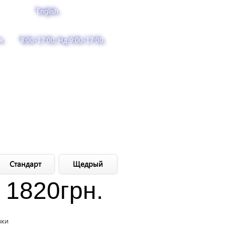
English
k
8:00-17:00, Нд 9:00-17:00
Стандарт
Щедрый
1820
грн.
вки