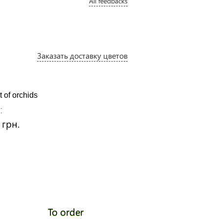
All feedbacks
Заказать доставку цветов
 of orchids
For Sweety
:
Price:
 грн.
2020 грн.
To order
To ord