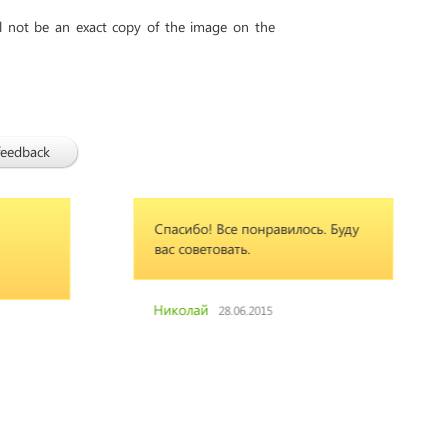
ll not be an exact copy of the image on the
feedback
Cпасибо! Все понравилось. Буду
ZAK
вас советовать.
OS
Николай
Эм
28.06.2015