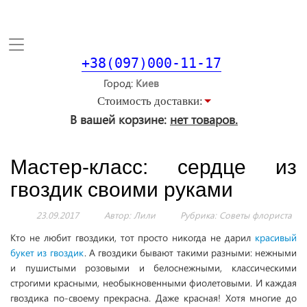
Toggle
navigation
+38(097)000-11-17
Город
Стоимость доставки:
В вашей корзине:
нет товаров.
Мастер-класс: сердце из
гвоздик своими руками
23.09.2017
Автор: Лили
Рубрика:
Советы флориста
Кто не любит гвоздики, тот просто никогда не дарил
красивый
букет из гвоздик
. А гвоздики бывают такими разными: нежными
и пушистыми розовыми и белоснежными, классическими
строгими красными, необыкновенными фиолетовыми. И каждая
гвоздика по-своему прекрасна. Даже красная! Хотя многие до