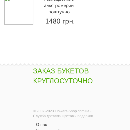
альстромерии
поштучно
1480 грн.
Купить
Желтые розы
поштучно
1430 грн.
ЗАКАЗ БУКЕТОВ
КРУГЛОСУТОЧНО
Купить
Букет хризантем
"Артист"
© 2007-2023 Flowers-Shop.com.ua -
1510 грн.
Служба доставки цветов и подарков
О нас