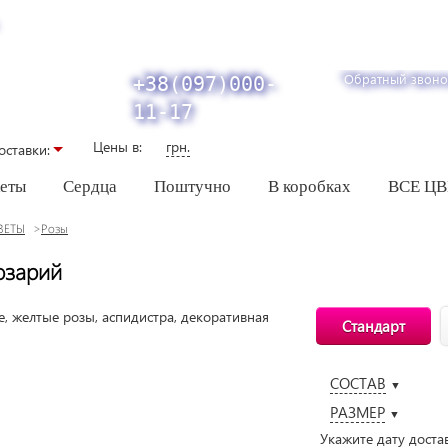
Обратный звоно
+38(097)000-
11-17
Цены в:
грн.
оставки:
кеты
Сердца
Поштучно
В коробках
ВСЕ Ц
ВЕТЫ
Розы
озарий
Стандарт
СОСТАВ
▼
РАЗМЕР
▼
Укажите дату доста