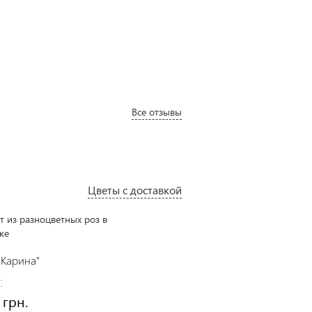
Все отзывы
Цветы с доставкой
Разноцветные короткие роз
40 см
"Карина"
Цена:
:
3050 грн.
 грн.