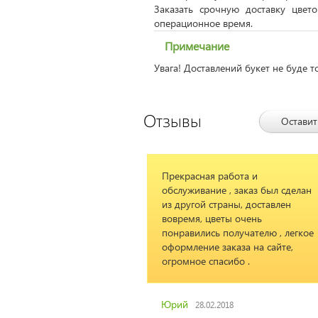
Заказать срочную доставку цвет
операционное время.
Примечание
Увага! Доставлений букет не буде т
Отзывы
Оставит
Прекрасная работа и
обслуживание , заказ был сделан
из другой страны, доставлен
вовремя, цветы очень
понравились получателю , легкое
оформление заказа на сайте,
огромное спасибо .
Юрий
28.02.2018