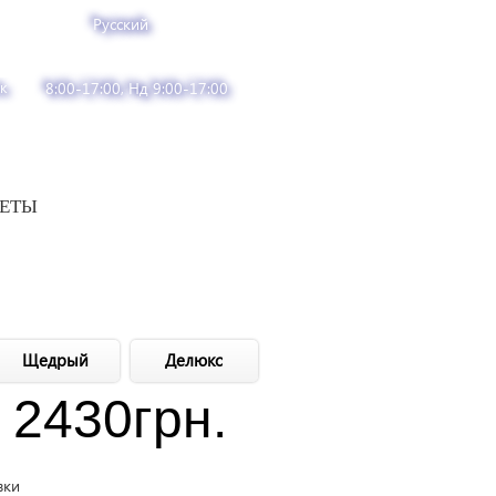
Русский
к
8:00-17:00, Нд 9:00-17:00
ВЕТЫ
Щедрый
Делюкс
2430
грн.
вки