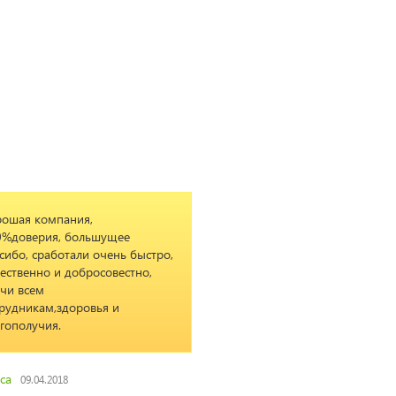
ия,
Рекомендую! flowers-shop
ольшущее
-настоящие профессионалы в
али очень быстро,
своей работе!!!! Букет "Янина" -
обросовестно,
безупречен!!!!
ровья и
Лиза
15.04.2019