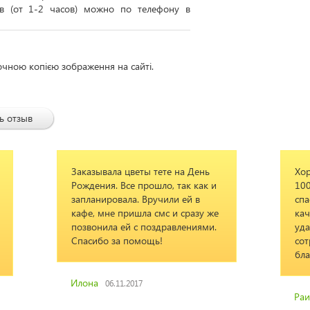
ов (от 1-2 часов) можно по телефону в
очною копією зображення на сайті.
ь отзыв
Заказывала цветы тете на День
Хорошая компан
Рождения. Все прошло, так как и
100%доверия, б
запланировала. Вручили ей в
спасибо, сработ
кафе, мне пришла смс и сразу же
качественно и д
позвонила ей с поздравлениями.
удачи всем
Спасибо за помощь!
сотрудникам,здо
благополучия.
Илона
06.11.2017
Раиса
09.04.2018