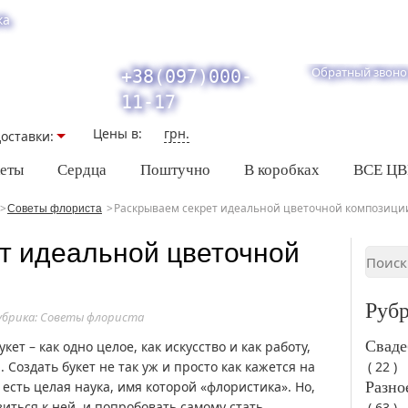
ка
Обратный звоно
+38(097)000-
11-17
Цены в:
грн.
оставки:
кеты
Сердца
Поштучно
В коробках
ВСЕ Ц
Раскрываем секрет идеальной цветочной композици
Советы флориста
т идеальной цветочной
Руб
убрика:
Советы флориста
Сваде
т – как одно целое, как искусство и как работу,
 Создать букет не так уж и просто как кажется на
( 22 )
 есть целая наука, имя которой «флористика». Но,
Разно
иться к ней, и попробовать самому стать
( 63 )