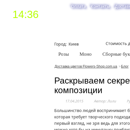
Оплата
Контакты
Достав
14:36
Стоимость д
Город
Розы
Моно
Сборные бу
Доставка цветов Flowers-Shop.com.ua
Блог
Раскрываем секре
композиции
17.04.2015
Автор: Лили
Р
Большинство людей воспринимает буке
которая требует творческого подхода.
первый взгляд, не зря ведь для этого
можно хотя бы на минуточку приблиз