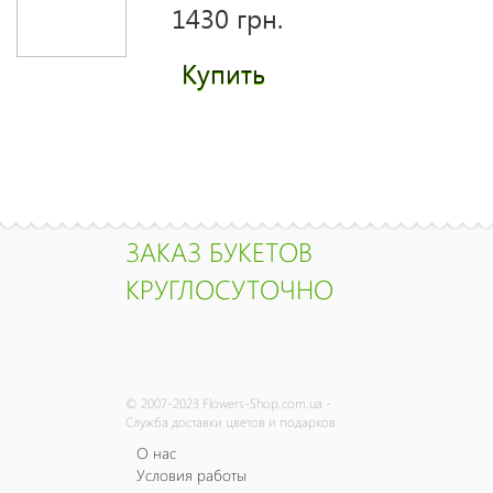
1430 грн.
Купить
Букет "Радость"
2130 грн.
Купить
ЗАКАЗ БУКЕТОВ
КРУГЛОСУТОЧНО
Розовая эустома
(лизиантус)
поштучно
© 2007-2023 Flowers-Shop.com.ua -
1940 грн.
Служба доставки цветов и подарков
О нас
Купить
Условия работы