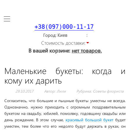
Toggle
navigation
+38(097)000-11-17
Город
Стоимость доставки:
В вашей корзине:
нет товаров.
Маленькие букеты: когда и
кому их дарить
29.10.2017
Автор: Лили
Рубрика:
Советы флориста
Согласитесь, что большие и пышные букеты уместны не всегда.
Однозначно, нужно приходить с огромным поздравительным
букетом на свадьбу, юбилей, помолвку, годовщину свадьбы или
день рождение. В этом случае,
красивый большой букет
будет
уместен, тем более что его недолго будут держать в руках, он