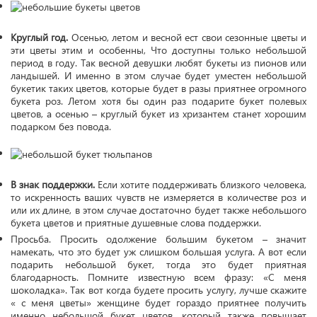
Круглый год.
Осенью, летом и весной ест свои сезонные цветы и
эти цветы этим и особенны, Что доступны только небольшой
период в году. Так весной девушки любят букеты из пионов или
ландышей. И именно в этом случае будет уместен небольшой
букетик таких цветов, которые будет в разы приятнее огромного
букета роз. Летом хотя бы один раз подарите букет полевых
цветов, а осенью – круглый букет из хризантем станет хорошим
подарком без повода.
В знак поддержки.
Если хотите поддерживать близкого человека,
то искренность ваших чувств не измеряется в количестве роз и
или их длине, в этом случае достаточно будет также небольшого
букета цветов и приятные душевные слова поддержки.
Просьба. Просить одолжение большим букетом – значит
намекать, что это будет уж слишком большая услуга. А вот если
подарить небольшой букет, тогда это будет приятная
благодарность. Помните известную всем фразу: «С меня
шоколадка». Так вот когда будете просить услугу, лучше скажите
« с меня цветы» женщине будет гораздо приятнее получить
именно небольшой букет цветов, который также повышает