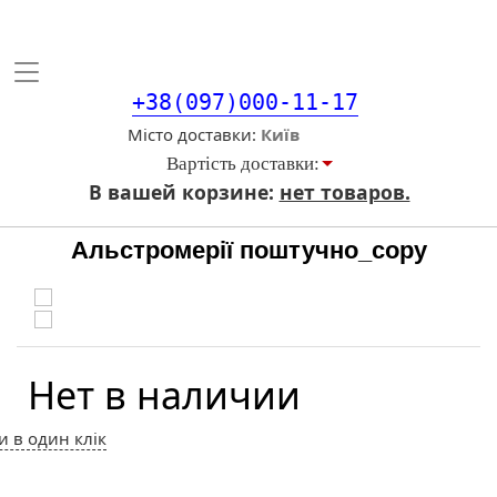
Toggle
navigation
+38(097)000-11-17
Місто доставки
Вартiсть доставки:
В вашей корзине:
нет товаров.
Альстромерії поштучно_copy
Нет в наличии
и в один клік