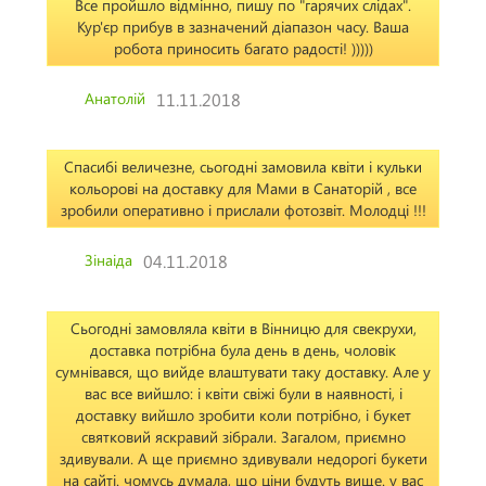
Все пройшло відмінно, пишу по "гарячих слідах".
Кур'єр прибув в зазначений діапазон часу. Ваша
робота приносить багато радості! )))))
Анатолій
11.11.2018
Спасибі величезне, сьогодні замовила квіти і кульки
кольорові на доставку для Мами в Санаторій , все
зробили оперативно і прислали фотозвіт. Молодці !!!
Зінаіда
04.11.2018
Сьогодні замовляла квіти в Вінницю для свекрухи,
доставка потрібна була день в день, чоловік
сумнівався, що вийде влаштувати таку доставку. Але у
вас все вийшло: і квіти свіжі були в наявності, і
доставку вийшло зробити коли потрібно, і букет
святковий яскравий зібрали. Загалом, приємно
здивували. А ще приємно здивували недорогі букети
на сайті. чомусь думала, що ціни будуть вище. у вас