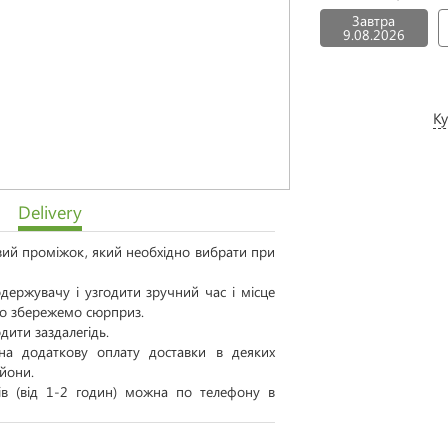
Завтра
9.08.2026
Ку
Delivery
овий проміжок, який необхідно вибрати при
ержувачу і узгодити зручний час і місце
 то збережемо сюрприз.
дити заздалегідь.
а додаткову оплату доставки в деяких
айони.
тів (від 1-2 годин) можна по телефону в