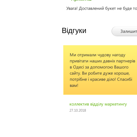
Увага! Доставлений букет не буде т
Відгуки
Залишит
Ми отримали чудову нагоду
Все чудово. Швид
привітати наших давніх партнерів
в Одесі за допомогою Вашого
сайту. Ви робите дуже хороше,
Анастасия
24.05.
потрібне і красиве діло! Спасибі
вам!
коллектив відділу маркетингу
27.10.2018