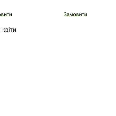
овити
Замовити
 квіти