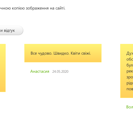
очною копією зображення на сайті.
и відгук
ко. Квіти свіжі.
Дуже задоволений вашим
обслуговуванням,Доставка квітів
була виконана бездоганно,
рекомендую всім хто хоче
2020
зробити приємний сюрприз своїм
рідним. Дуже вдячний вам! З
повагою з м. Хмельник
Володимир
13.10.2018