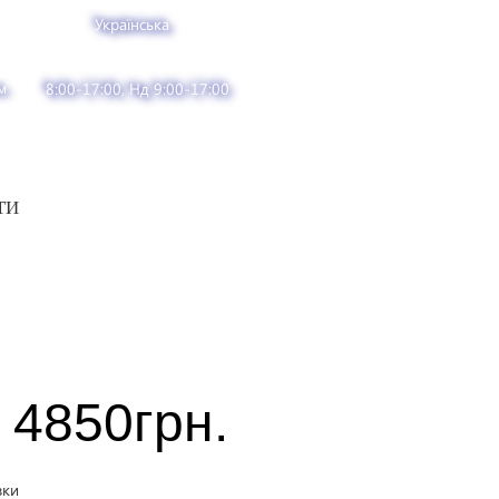
Українська
м
8:00-17:00, Нд 9:00-17:00
ТИ
4850
грн.
вки