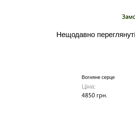
Зам
Нещодавно переглянуті
Вогняне серце
Ціна:
4850 грн.