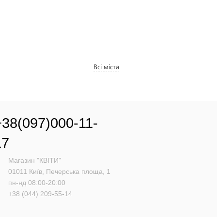
Всі міста
+38(097)000-11-
17
Магазин "КВІТИ"
01011
Київ,
Печерська площа, 1
пн-нд 08:00-20:00
+38 (044) 209-55-14