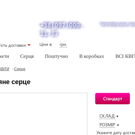
Зателефонуємо ва
+38(097)000-
11-17
Ціни в:
грн.
iсть доставки:
кети
Серця
Поштучно
В коробках
ВСІ КВІ
КВІТИ
Серця
яне серце
Стандарт
СКЛАД
▼
РОЗМІР
▼
Укажите дату доста