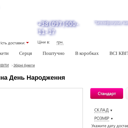
Зателефонуємо ва
+38(097)000-
11-17
Ціни в:
грн.
iсть доставки:
кети
Серця
Поштучно
В коробках
ВСІ КВІ
КВІТИ
Збірні букети
 на День Народження
Стандарт
СКЛАД
▼
РОЗМІР
▼
Укажите дату доста