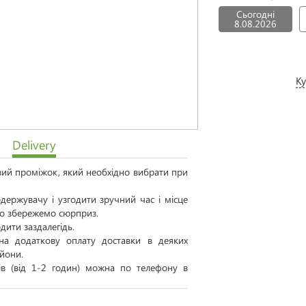
Сьогодні
8.08.2026
Ку
Delivery
овий проміжок, який необхідно вибрати при
ержувачу і узгодити зручний час і місце
 то збережемо сюрприз.
дити заздалегідь.
а додаткову оплату доставки в деяких
айони.
тів (від 1-2 годин) можна по телефону в