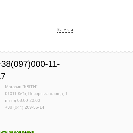
Всі міста
+38(097)000-11-
17
Магазин "КВІТИ"
01011
Київ,
Печерська площа, 1
пн-нд 08:00-20:00
+38 (044) 209-55-14
ити замовлення