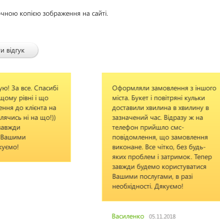
очною копією зображення на сайті.
и відгук
Оформляли замовлення з іншого
Все
міста. Букет і повітряні кульки
зав
доставили хвилина в хвилину в
Рек
зазначений час. Відразу ж на
телефон прийшло смс-
повідомлення, що замовлення
Оль
виконане. Все чітко, без будь-
яких проблем і затримок. Тепер
завжди будемо користуватися
Вашими послугами, в разі
необхідності. Дякуємо!
Василенко
05.11.2018