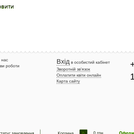
овити
 нас
Вхід
в особистий кабінет
ви роботи
Зворотній зв'язок
Оплатити квіти онлайн
Карта сайту
0
грн.
статус замовлення
Корзина
0
Оформ