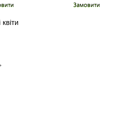
овити
Замовити
 квіти
ь