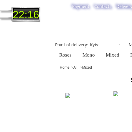
Payment
Contacts
Deliver
22:16
C
Point of delivery
Roses
Mono
Mixed
Home
All
Mixed