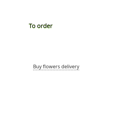
To order
To ord
Buy flowers delivery