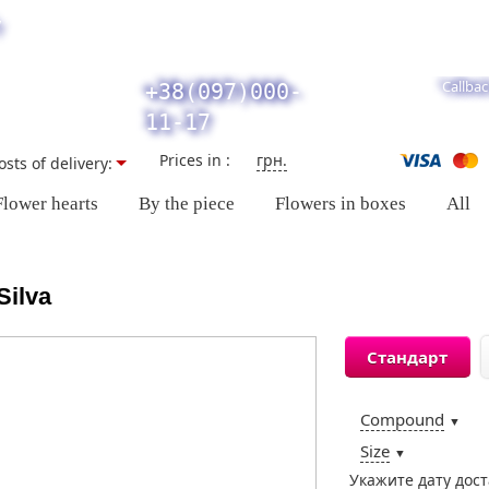
y
Callbac
+38(097)000-
11-17
Prices in :
грн.
osts of delivery:
Flower hearts
By the piece
Flowers in boxes
All
Silva
Стандарт
Compound
▼
Size
▼
Укажите дату дос