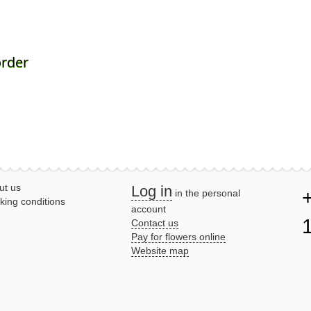
order
ut us
Log in
in the personal
king conditions
account
Contact us
Pay for flowers online
Website map