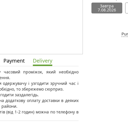
Завтра
7.08.2026
Pur
Payment
Delivery
 у часовий проміжок, який необхідно
ення.
 одержувачу і узгодити зручний час і
еобхідно, то збережемо сюрприз.
годити заздалегідь.
а додаткову оплату доставки в деяких
і райони.
тів (від 1-2 годин) можна по телефону в