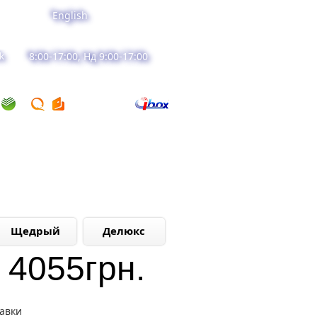
English
k
8:00-17:00, Нд 9:00-17:00
Щедрый
Делюкс
4055
грн.
тавки