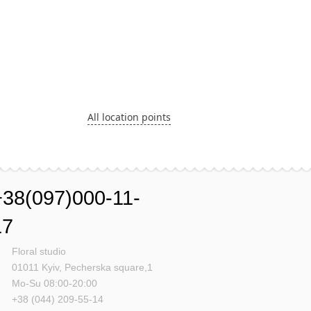
All location points
+38(097)000-11-
17
Floral studio
01011
Kyiv,
Pecherska square,1
Mo-Su 08:00-20:00
+38 (044) 209-55-14