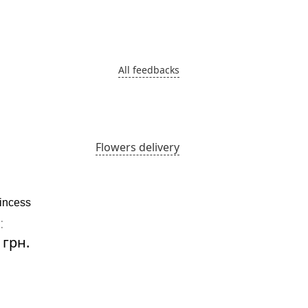
Колоденний
09.03.2025
All feedbacks
Flowers delivery
incess
Marseille
:
Price:
 грн.
2010 грн.