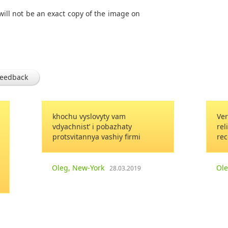
will not be an exact copy of the image on
feedback
yty vam
Very nice, quick, friendly and
 pobazhaty
reliable service. Highly
vashiy firmi
recommended.
rk
Oleksandr
28.03.2019
15.02.2018