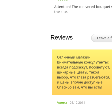
Attention! The delivered bouquet 
the site.
Reviews
Leave a 
Отличный магазин!
khochu vyslov
Внимательные консультанты:
vdyachnistʹ i
всегда подскажут, посоветуют,
protsvitannya 
шикарные цветы, такой
выбор, что глаза разбегаются,
и цены вполне доступные!
Oleg, New-Yo
Спасибо вам, что вы есть!
Алена
26.12.2014