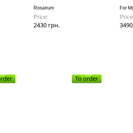
Rosarium
For My
Price:
Price
2430 грн.
3490
order
To order