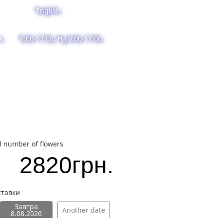
English
k
8:00-17:00, Нд 9:00-17:00
d number of flowers
2820
грн.
ставки
Завтра
Another date
8.08.2026