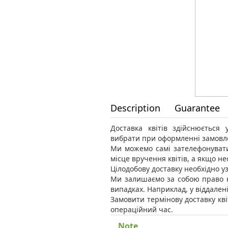
Description
Guarantee
Доставка квітів здійснюється
вибрати при оформленні замовл
Ми можемо самі зателефонувати
місце вручення квітів, а якщо н
Цілодобову доставку необхідно уз
Ми залишаємо за собою право н
випадках. Наприклад, у віддален
Замовити термінову доставку кві
операційний час.
Note