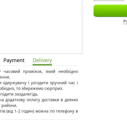
P
Payment
Delivery
 у часовий проміжок, який необхідно
ення.
 одержувачу і узгодити зручний час і
еобхідно, то збережемо сюрприз.
годити заздалегідь.
а додаткову оплату доставки в деяких
і райони.
тів (від 1-2 годин) можна по телефону в