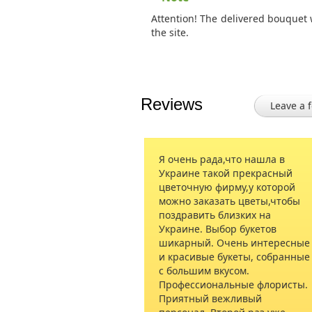
Attention! The delivered bouquet 
the site.
Reviews
Leave a 
Я очень рада,что нашла в
They were very be
Украине такой прекрасный
a picture. Her re
цветочную фирму,у которой
can’t get enough 
можно заказать цветы,чтобы
bouquet. It is on
поздравить близких на
my life!" Thank y
Украине. Выбор букетов
excellent service!
шикарный. Очень интересные
и красивые букеты, собранные
с большим вкусом.
Bill
16.04.2015
Профессиональные флористы.
Приятный вежливый