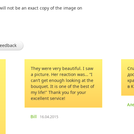
will not be an exact copy of the image on
feedback
autiful. I saw
Спасибо!!! Очень приятно что
action was… “I
доставили по времени и очень
looking at the
красивый букет. Доставка была
e of the best of
в Краматорск.
ou for your
Александр
07.03.2015