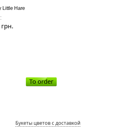
 Little Hare
Rose colored piece
:
Price:
 грн.
1480 грн.
To order
To ord
Букеты цветов с доставкой