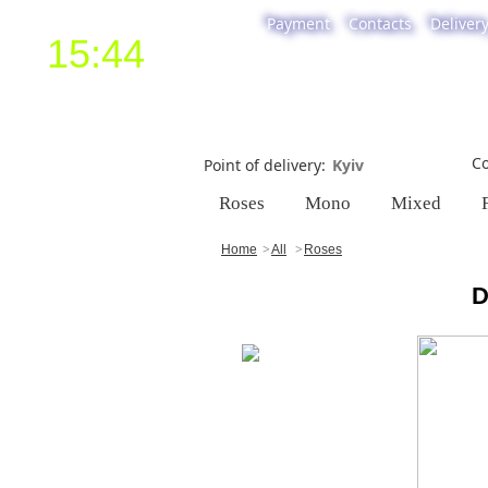
Payment
Contacts
Deliver
15:44
Co
Point of delivery
Roses
Mono
Mixed
Home
All
Roses
D