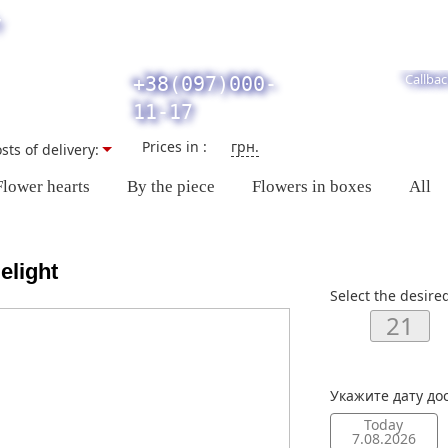
y
Callbac
+38(097)000-
11-17
Prices in :
грн.
sts of delivery:
Flower hearts
By the piece
Flowers in boxes
All
elight
Select the desire
Укажите дату до
Today
7.08.2026