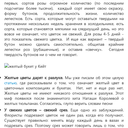
первых, сортов розы огромное количество (по последним
подсчетам более тысячи), каждый сорт имеет свою окраску,
форму бутонов, продолжительность жизни, количество
лепестков. Есть сорта, которые могут оставаться твердыми на
протяжении нескольких недель хранения в холодильнике, есть
сорта, которые становятся мягкими на следюущий день, но это
вовсе не означает, что цветок не свежий. Для розы 4-5 дней -
это показатель свежего цветка. И еще как вариант – твердый
бутон можно сделать самостоятельно, общипав крайние
лепестки роз (рубашечные), и оставив «свечку». Сегодня
твердость бутонов ни о чем не говорит.
Желтые цветы дарят к разлуке.
Мы уже писали об этом целую
статью
, где рассказывали о том, что означает желтый цвет в
цветочных композициях и букетах. Нет, нет и еще раз нет.
Желтые цветы не имеют никакого отношения к разлуке. Этот
миф появился после знаменитого хита Наташи Королевой о
желтых тюльпанах. Согласитесь, глупо верить словам песни
У свежих цветов – свежий срез.
Еще одно из заблуждений.
Флористы подрезают цветок не один раз, когда его получают.
Существует правильно: менять воду каждый день в вазах и
подрезать срез. Поэтому срез может говорить лишь о том, что