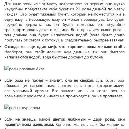
Длинные розы имеют массу недостатков: во-первых, они жутко
неудобны, представьте себе букет из 21 розы длиной по метру
каждая. Это будет тяжелый букет, который не поместится ни в
одну вазу, а небольшую вазу он может перевернуть. Его будет
неудобно держать, т.к. он будет тяжелым, его неудобно
транспортировать даже в машине. Во-вторых, чем выше роза –
тем дольше она будет напаиваться водой (вода будет долго
поступать от стебля к бутону), а, следовательно, быстрее завянет.
Отсюда же еще один миф, что короткие розы меньше стоЯт.
Наоборот, они стоЯт дольше, чем длинные, т.к. они быстрее
напаиваются водой, вода быстрее доходит до бутона.
Если роза не пахнет – значит, она не свежая.
Есть сорта роз,
обладающие насыщенным запахом, есть сорта, которые имеет
еле уловимый аромат. Все зависит лишь от сорта роз, со
временем с ароматом ничего не происходит и он не пропадает.
Если не знаешь, какой цветок любимый – дари розы, они
нравятся всем женщинам.
Конечно же, нет. Если бы женщины