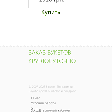
Купить
Желтые розы
поштучно
1430 грн.
ЗАКАЗ БУКЕТОВ
Купить
КРУГЛОСУТОЧНО
Букет "Касабланка"
2965 грн.
© 2007-2023 Flowers-Shop.com.ua -
Купить
Служба доставки цветов и подарков
О нас
Условия работы
Вход
в личный кабинет