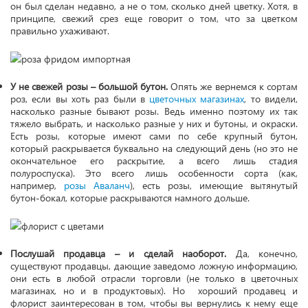
он был сделан недавно, а не о том, сколько дней цветку. Хотя, в
принципе, свежий срез еще говорит о том, что за цветком
правильно ухаживают.
У не свежей розы – большой бутон.
Опять же вернемся к сортам
роз, если вы хоть раз были в
цветочных магазинах
, то видели,
насколько разные бывают розы. Ведь именно поэтому их так
тяжело выбрать, и насколько разные у них и бутоны, и окраски.
Есть розы, которые имеют сами по себе крупный бутон,
который раскрывается буквально на следующий день (но это не
окончательное его раскрытие, а всего лишь стадия
полуроспуска). Это всего лишь особенности сорта (как,
например,
розы Аваланч
), есть розы, имеющие вытянутый
бутон-бокал, которые раскрываются намного дольше.
Послушай продавца – и сделай наоборот.
Да, конечно,
существуют продавцы, дающие заведомо ложную информацию,
они есть в любой отрасли торговли (не только в цветочных
магазинах, но и в продуктовых). Но хороший продавец и
флорист заинтересован в том, чтобы вы вернулись к нему еще