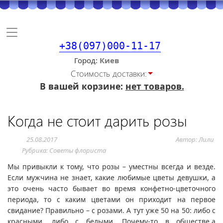
Toggle
navigation
+38(097)000-11-17
Город
Стоимость доставки:
В вашей корзине:
нет товаров.
Когда не стоит дарить розы
25.08.2017
Автор: Лили
Рубрика:
Советы флориста
Мы привыкли к тому, что розы – уместны всегда и везде.
Если мужчина не знает, какие любимые цветы девушки, а
это очень часто бывает во время конфетно-цветочного
периода, то с каким цветами он приходит на первое
свидание? Правильно – с розами. А тут уже 50 на 50: либо с
красными, либо с белыми. Почему-то в обществе,а