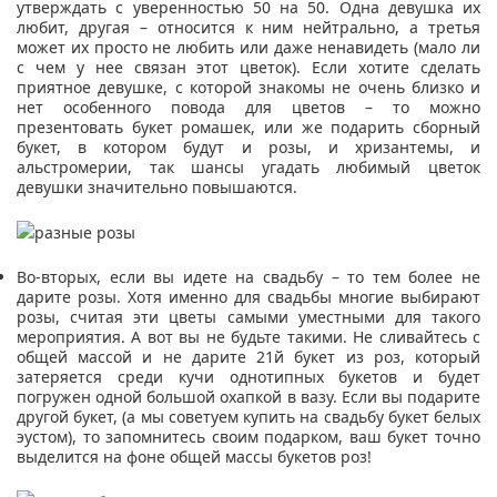
утверждать с уверенностью 50 на 50. Одна девушка их
любит, другая – относится к ним нейтрально, а третья
может их просто не любить или даже ненавидеть (мало ли
с чем у нее связан этот цветок). Если хотите сделать
приятное девушке, с которой знакомы не очень близко и
нет особенного повода для цветов – то можно
презентовать букет ромашек, или же подарить сборный
букет, в котором будут и розы, и хризантемы, и
альстромерии, так шансы угадать любимый цветок
девушки значительно повышаются.
Во-вторых, если вы идете на свадьбу – то тем более не
дарите розы. Хотя именно для свадьбы многие выбирают
розы, считая эти цветы самыми уместными для такого
мероприятия. А вот вы не будьте такими. Не сливайтесь с
общей массой и не дарите 21й букет из роз, который
затеряется среди кучи однотипных букетов и будет
погружен одной большой охапкой в вазу. Если вы подарите
другой букет, (а мы советуем купить на свадьбу букет белых
эустом), то запомнитесь своим подарком, ваш букет точно
выделится на фоне общей массы букетов роз!