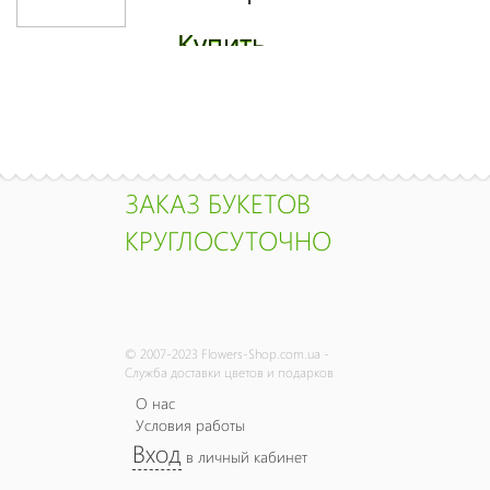
Купить
Букет
"Касабланка"
2965 грн.
ЗАКАЗ БУКЕТОВ
Купить
КРУГЛОСУТОЧНО
Букет "Ламбада"
2260 грн.
© 2007-2023 Flowers-Shop.com.ua -
Служба доставки цветов и подарков
Купить
О нас
Условия работы
Вход
в личный кабинет