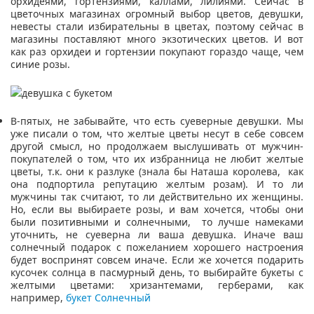
орхидеями, гортензиями, каллами, лилиями. Сейчас в
цветочных магазинах огромный выбор цветов, девушки,
невесты стали избирательны в цветах, поэтому сейчас в
магазины поставляют много экзотических цветов. И вот
как раз орхидеи и гортензии покупают гораздо чаще, чем
синие розы.
В-пятых, не забывайте, что есть суеверные девушки. Мы
уже писали о том, что желтые цветы несут в себе совсем
другой смысл, но продолжаем выслушивать от мужчин-
покупателей о том, что их избранница не любит желтые
цветы, т.к. они к разлуке (знала бы Наташа королева, как
она подпортила репутацию желтым розам). И то ли
мужчины так считают, то ли действительно их женщины.
Но, если вы выбираете розы, и вам хочется, чтобы они
были позитивными и солнечными, то лучше намеками
уточнить, не суеверна ли ваша девушка. Иначе ваш
солнечный подарок с пожеланием хорошего настроения
будет воспринят совсем иначе. Если же хочется подарить
кусочек солнца в пасмурный день, то выбирайте букеты с
желтыми цветами: хризантемами, герберами, как
например,
букет Солнечный