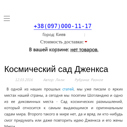
Toggle
navigation
+38(097)000-11-17
Город
Стоимость доставки:
В вашей корзине:
нет товаров.
Космический сад Дженкса
12.03.2016
Автор: Лили
Рубрика:
Разное
В одной из наших прошлых
статей
, мы уже писали о ярких
местах нашей страны, а сегодня мы посетим Шотландию и одно
из ее диковинных места - Сад космических размышлений,
который относится к самым выдающимся и оригинальным
садам мира. Второго такого в мире нет, да и вряд ли кто-нибудь
смог придумать или даже повторить идею Дженкса и его жены
Мегги.