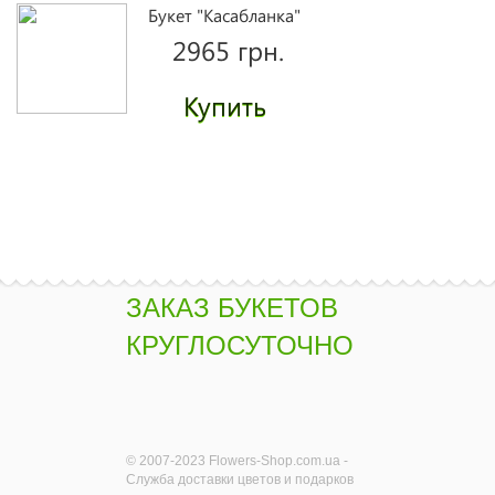
Букет "Касабланка"
2965 грн.
Купить
Розы Мисс Пигги
поштучно
1630 грн.
ЗАКАЗ БУКЕТОВ
Купить
КРУГЛОСУТОЧНО
Жемчуг - белые
розы поштучно
1730 грн.
© 2007-2023 Flowers-Shop.com.ua -
Служба доставки цветов и подарков