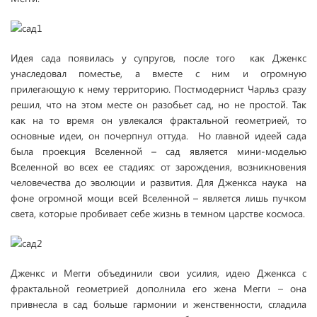
Идея сада появилась у супругов, после того как Дженкс
унаследовал поместье, а вместе с ним и огромную
прилегающую к нему территорию. Постмодернист Чарльз сразу
решил, что на этом месте он разобьет сад, но не простой. Так
как на то время он увлекался фрактальной геометрией, то
основные идеи, он почерпнул оттуда. Но главной идеей сада
была проекция Вселенной – сад является мини-моделью
Вселенной во всех ее стадиях: от зарождения, возникновения
человечества до эволюции и развития. Для Дженкса наука на
фоне огромной мощи всей Вселенной – является лишь пучком
света, которые пробивает себе жизнь в темном царстве космоса.
Дженкс и Мегги объединили свои усилия, идею Дженкса с
фрактальной геометрией дополнила его жена Мегги – она
привнесла в сад больше гармонии и женственности, сгладила