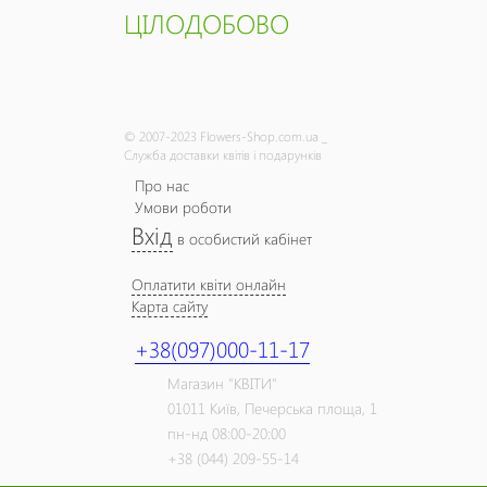
ЦІЛОДОБОВО
© 2007-2023 Flowers-Shop.com.ua _
Служба доставки квітів і подарунків
Про нас
Умови роботи
Вхід
в особистий кабінет
Оплатити квіти онлайн
Карта сайту
+38(097)000-11-17
Магазин "КВІТИ"
01011
Київ,
Печерська площа, 1
пн-нд 08:00-20:00
+38 (044) 209-55-14