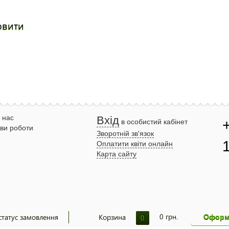
овити
 нас
Вхід
в особистий кабінет
ви роботи
Зворотній зв'язок
Оплатити квіти онлайн
Карта сайту
0
грн.
статус замовлення
Корзина
0
Оформ