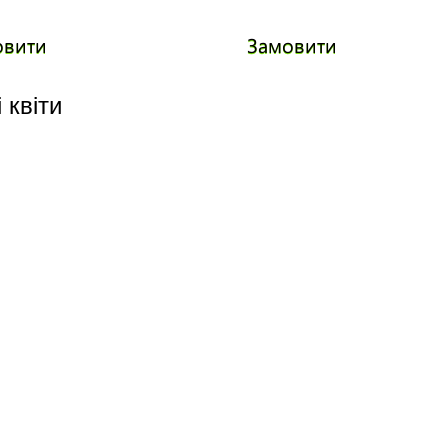
овити
Замовити
 квіти