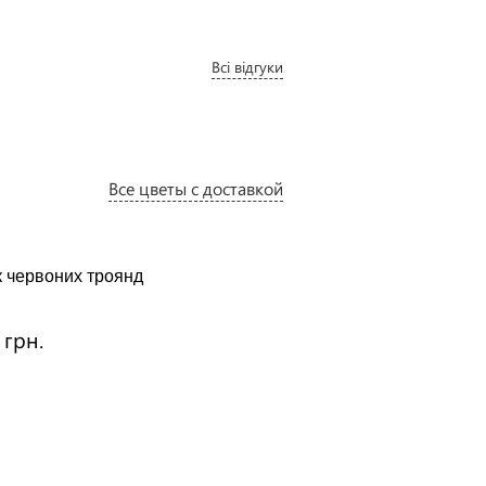
Всі відгуки
Все цветы с доставкой
 червоних троянд
Кошик червоних троянд
"Барселона"
:
Ціна:
 грн.
3100 грн.