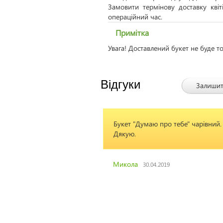
Замовити термінову доставку кві
операційний час.
Примітка
Увага! Доставлений букет не буде т
Відгуки
Залишит
Букет "Думаю про тебе" чарівний.
Дуже вдячний 
Дякую.
Чернігів для м
індивідуально
чоловічого бук
гарний! Дякую
Микола
30.04.2019
Федір
04.05.201