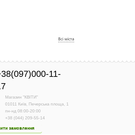
Всі міста
+38(097)000-11-
17
Магазин "КВІТИ"
01011
Київ,
Печерська площа, 1
пн-нд 08:00-20:00
+38 (044) 209-55-14
ити замовлення