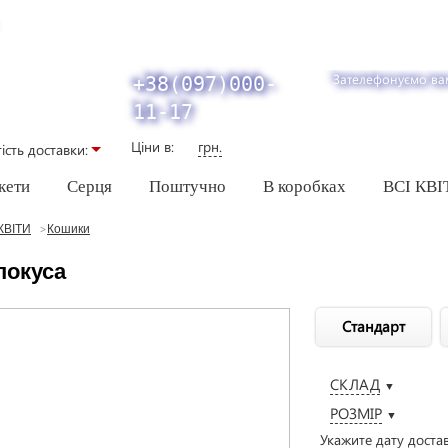
Зателефонуємо ва
+38(097)000-
11-17
Ціни в:
грн.
iсть доставки:
кети
Серця
Поштучно
В коробках
ВСІ КВІ
КВІТИ
Кошики
покуса
Стандарт
СКЛАД
▼
РОЗМІР
▼
Укажите дату доста