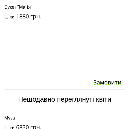
Букет "Магія"
М
1880 грн.
Ціна:
Ці
Замовити
Нещодавно переглянуті квіти
Муза
6830 грн.
Ціна: