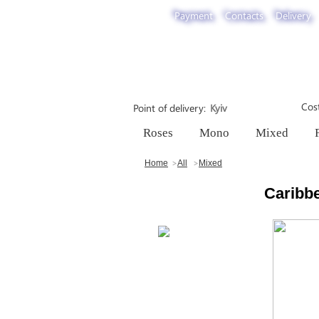
Payment
Contacts
Delivery
Cost
Point of delivery
Roses
Mono
Mixed
Home
All
Mixed
Caribb