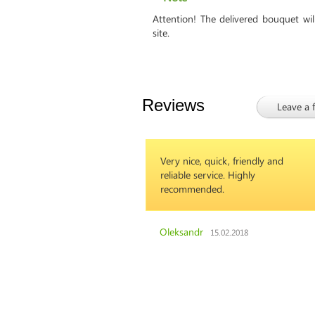
Attention! The delivered bouquet wi
site.
Reviews
Leave a 
Very nice, quick, friendly and
reliable service. Highly
recommended.
Oleksandr
15.02.2018