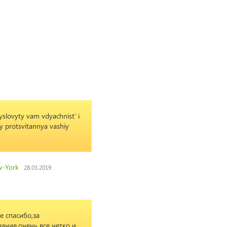
slovyty vam vdyachnistʹ i
y protsvitannya vashiy
w-York
28.03.2019
 спасибо,за
ание,очень все четко и