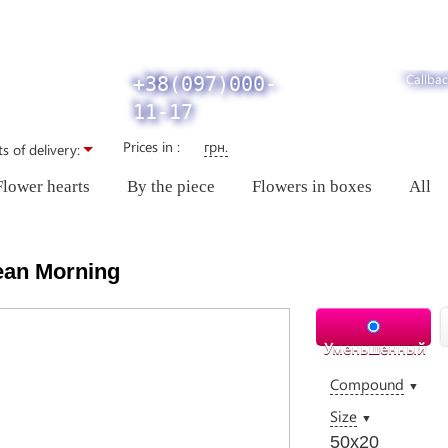
Callbac
+38(097)000-
11-17
Prices in :
грн.
s of delivery:
Flower hearts
By the piece
Flowers in boxes
All
ean Morning
Уменьшенный
Compound
▼
Size
▼
50х20