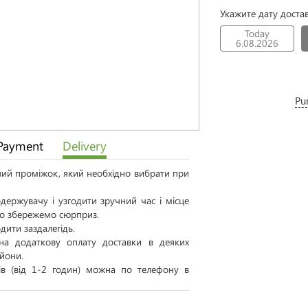
Укажите дату доста
Today
6.08.2026
Pu
Payment
Delivery
овий проміжок, який необхідно вибрати при
ержувачу і узгодити зручний час і місце
 то збережемо сюрприз.
дити заздалегідь.
а додаткову оплату доставки в деяких
айони.
тів (від 1-2 годин) можна по телефону в