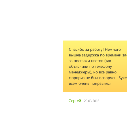
Спасибо за работу! Немного
вышла задержка по времени за
за поставки цветов (так
объяснили по телефону
менеджеры), но все равно
сюрприз не был испорчен. Буке
всем очень понравился!
Сергей
20.03.2016