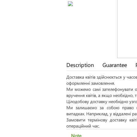
Description
Guarantee
Доставка квітів здійснюється у час
оформленні замовлення.
Ми можемо самі зателефонувати од
вручення квітів, а якщо необхідно,
Цілодобову доставку необхідно узго
Ми залишаємо за собою право н
випадках. Наприклад, у віддалені р
Замовити термінову доставку кві
операційний час.
Note