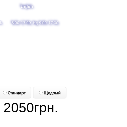
English
k
8:00-17:00, Нд 9:00-17:00
Стандарт
Щедрый
2050
грн.