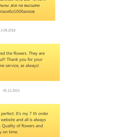
льны ,все на высшем
спасибо100баллов
13.09.2018
ed the flowers. They are
ul!! Thank you for your
e service, as always!
m
05.12.2015
 perfect. It’s my 7 th order
 website and all is always
. Quality of flowers and
y on time.