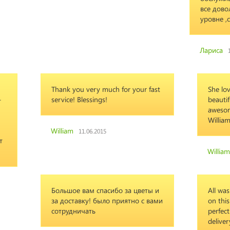
все дово
уровне ,
Лариса
Thank you very much for your fast
She lov
-
service! Blessings!
beautif
awesom
Willia
William
11.06.2015
т
William
Большое вам спасибо за цветы и
All was
за доставку! было приятно с вами
on this
сотрудничать
perfect
deliver