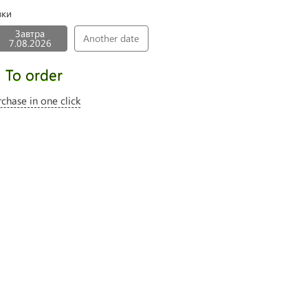
вки
Завтра
Another date
7.08.2026
To order
rchase in one click