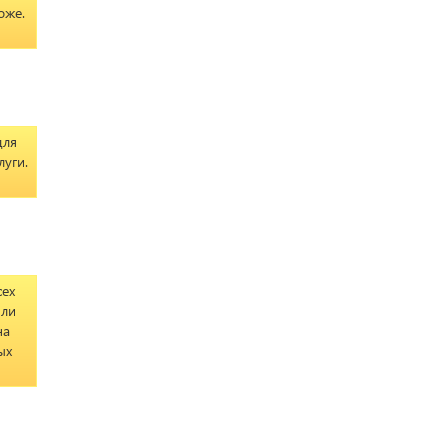
оже.
для
луги.
сех
или
на
ых