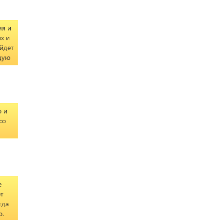
мя и
х и
ойдет
дую
о и
со
е
т
гда
о.