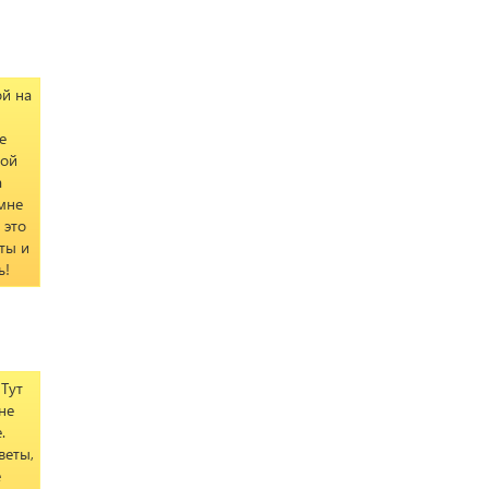
ой на
е
кой
а
 мне
 это
еты и
ь!
 Тут
не
.
веты,
е