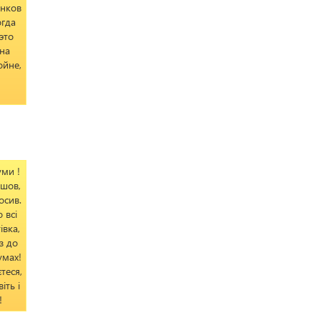
онков
огда
это
 на
ойне,
уми !
йшов,
осив.
 всі
івка,
з до
умах!
теся,
іть і
!