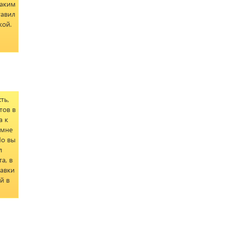
таким
тавил
кой.
ть,
тов в
а к
 мне
Но вы
л
а, в
тавки
й в