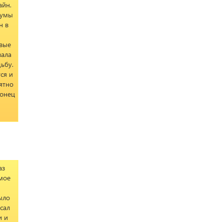
айн.
Сумы
н в
ивые
вала
ьбу.
ся и
ятно
конец
аз
мое
ыло
сал
и и