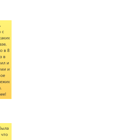
ь
 с
каких
азе,
о в 8
з в
чил и
ями и
ное
вежих
.
ее!
 была
 что