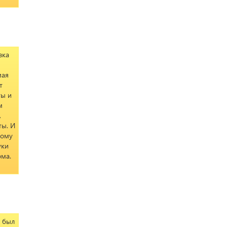
вка
мая
т
ты и
м
,
ты. И
рому
уки
ома.
ы был