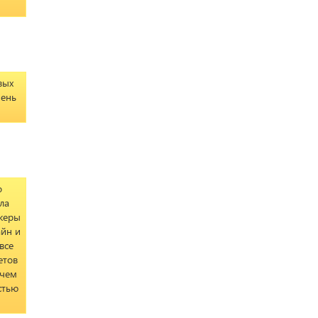
вых
чень
о
ла
жеры
айн и
все
етов
 чем
стью