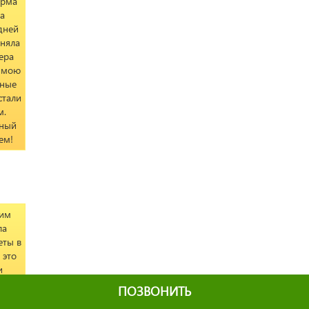
ирма
на
дней
аняла
ера
л мою
нные
стали
м.
чный
ем!
ким
ла
еты в
 это
и
но
ПОЗВОНИТЬ
ин в