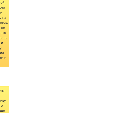
гой
отя
 и
о на
етов,
 не
 что
но не
 и
у
шил
х, и
еты
и
живу
то
аще