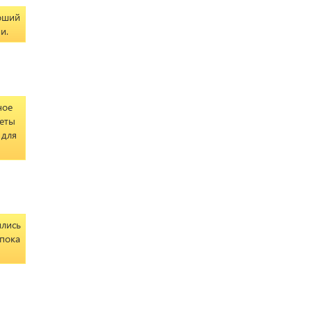
роший
и.
ное
веты
 для
ились
 пока