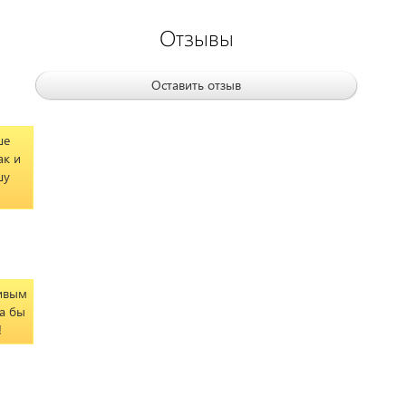
Отзывы
Оставить отзыв
ше
ак и
шу
сивым
да бы
!