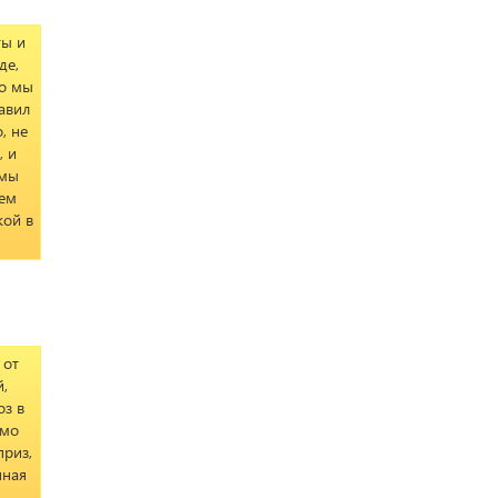
ты и
де,
то мы
авил
, не
, и
 мы
нем
кой в
 от
,
оз в
ямо
приз,
нная