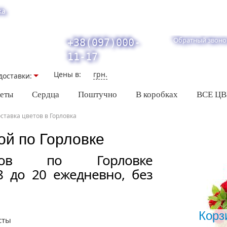
ка
Обратный звоно
+38(097)000-
11-17
Цены в:
грн.
доставки:
кеты
Сердца
Поштучно
В коробках
ВСЕ Ц
ставка цветов в Горловка
ой по Горловке
етов по Горловке
8 до 20 ежедневно, без
Корз
сты