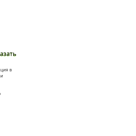
азать
о