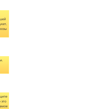
ашей
кет,
 розы
и.
нципе
 это
самое