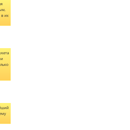
ля
ым,
 в их
укета
ми
олько
ейший
ему