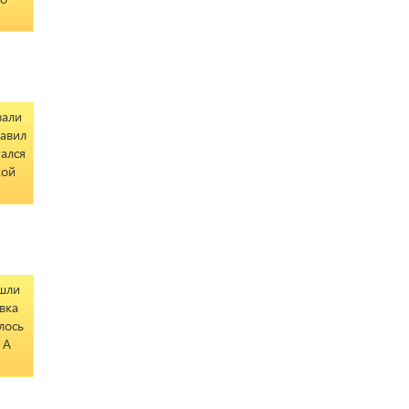
вали
равил
тался
кой
ишли
вка
лось
 А