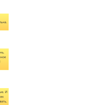
льна.
нь,
мное
!
ме. И
сех
вать,