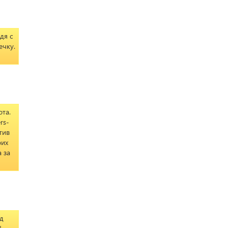
дя с
ечку.
ота.
rs-
тив
оих
 за
д