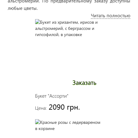
альстромерии. По предварительному заказу доступны
любые цветы.
Читать полностью
Большой выбор композиций на самые различные
семейные и корпоративные праздники, торжественные
или личные встречи. Также мы можем составить
индивидуальный букет цветов с декором и упаковкой.
В суете серых скучных будней не стоит забывать о тех
мгновениях, которые дарят нам настоящее счастье. И
эти мгновения не нужно ждать, их можно создавать
самому. Просто преподнесите близкому человеку
цветы, искренне и от всего сердца и вы увидите, как
Заказать
день станет ярче и теплее. Вашей любимой будет
приятен такой небольшой презент, а вам будет вдвойне
Букет "Ассорти"
приятнее видеть улыбку счастья на лице и искорки в
2090 грн.
глазах.
Цена:
Всего лишь один букет - а сколько счастья он принес
двум любящим сердцам. А ведь на месте любимой
может быть и мама, и сестра, и подруга.