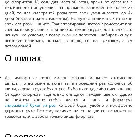
до флористов. И, если для местной розы, время от срезания в
теплицы до поступления на прилавок занимает не более 2х
дней, то для импортной розы этот срок увеличивается до 4х
дней (доставка идет самолетом). Но нужно понимать, что такой
срок для розы – ничто. Транспортировка цветов происходит при
специальных условиях, при низких температурах, для цветка это
наилучшие условия, в которых он не портится - набирать силу и
цветение начинает, попадая в тепло, т.е. на прилавок, а уж
потом домой.
О шипах:
Да, импортные розы имеют гораздо меньшее количество
шипов. Но вспомните, когда вы в последний раз кололись об
шипы, держа в руках букет роз. Либо никогда, либо очень давно.
Сегодня флористы тщательно очищают каждый цветок, удаляя
на нижнем конце стебля листья и шипы, и формируя
спиральный букет из роз
, который будет удобно и комфортно
держать в руке. Поэтому наличие шипов на цветке вас может не
тревожить. Это забота только лишь флориста.