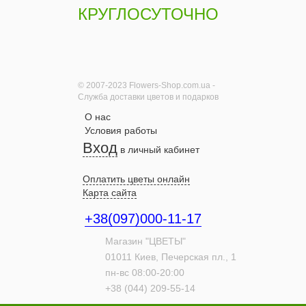
КРУГЛОСУТОЧНО
Корзинка орхидей
2550 грн.
© 2007-2023 Flowers-Shop.com.ua -
Купить
Служба доставки цветов и подарков
О нас
Условия работы
Вход
в личный кабинет
Разноцветные
альстромерии
Оплатить цветы онлайн
поштучно
Карта сайта
1480 грн.
+38(097)000-11-17
Купить
Магазин "ЦВЕТЫ"
01011
Киев,
Печерская пл., 1
пн-вс 08:00-20:00
Жемчуг - белые
+38 (044) 209-55-14
розы поштучно