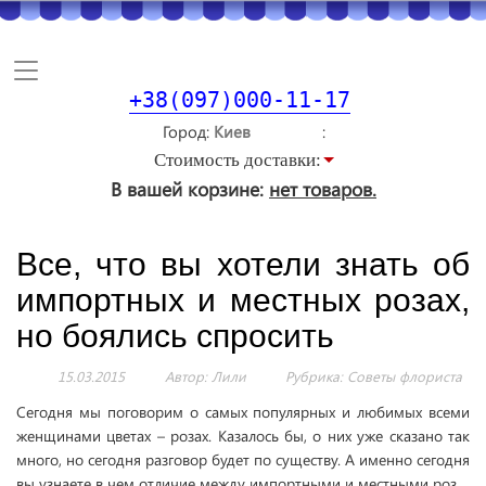
Toggle
navigation
+38(097)000-11-17
Город
Стоимость доставки:
В вашей корзине:
нет товаров.
Все, что вы хотели знать об
импортных и местных розах,
но боялись спросить
15.03.2015
Автор: Лили
Рубрика:
Советы флориста
Сегодня мы поговорим о самых популярных и любимых всеми
женщинами цветах – розах. Казалось бы, о них уже сказано так
много, но сегодня разговор будет по существу. А именно сегодня
вы узнаете в чем отличие между импортными и местными роз.