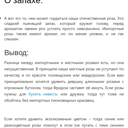
О запахе:
А вот это то, чем может гордиться наша отечественная роза. Это
сладкий пьянящий запах, который кружит голову, перед
ароматом свежих роз устоять просто невозможно. Импортные
розы также имеют аромат, но он менее уловим, и не так
слышен.
Вывод:
Разница между импортными и местными розами есть, но она
несущественная. В принципе наши местные розы не уступают по
качеству и по красоте голландским или эквадорским. Если вам
принципиально хочется удивить девушку длинными розами с
огромным бутоном, тогда Фридом заставят её ахнуть. Если розы
нужны для
букета невесты
или дружки, тогда тут тоже не
обойтись без импортных пионовидных красавиц.
Если хотите удивить эксклюзивным цветом – тогда синие или
разноцветные розы помогут в этом (не путать с теми синими