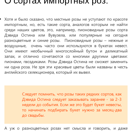
О сортах импортных роз:
Хотя и было сказано, что местные розы не уступают по красоте
импортным, но, есть такие сорта, аналогов которым не найти
среди наших цветов, это, например, пионовидные розы сорта
Дэвида Остина или Вувузела, или популярные на сегодня
разноцветные и синие розы. Пионовидные розы – нежные и
воздушные, очень часто они используются в букетах невест.
Они имеют необычный многослойный бутон и деликатный
запах, и отлично сочетаются со многими другими цветами:
пионами, гвоздиками. Розы Дэвида Остина не сможет заменить
ни одна роза. Не зря эти красивые цветы были названы в честь
английского селекционера, который их вывел.
Следует помнить, что розы таких редких сортов, как
Дэвида Остина следует заказывать заранее - за 2-3
недели до события. Если же это будет букет невесты,
то начинать подбирать букет нужно за месяц-два
до свадьбы.
А уж о разноцветных розах нет смысла и говорить, и даже