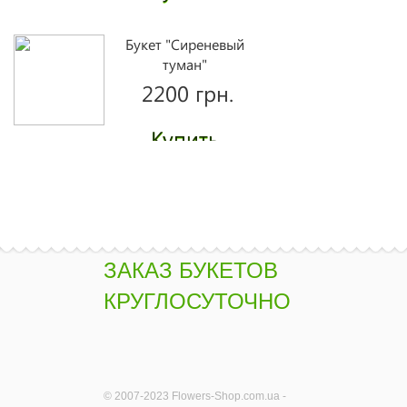
Букет "Сиреневый
туман"
2200 грн.
Купить
Букет "Ламбада"
2260 грн.
ЗАКАЗ БУКЕТОВ
Купить
КРУГЛОСУТОЧНО
Желтые розы
поштучно
1430 грн.
© 2007-2023 Flowers-Shop.com.ua -