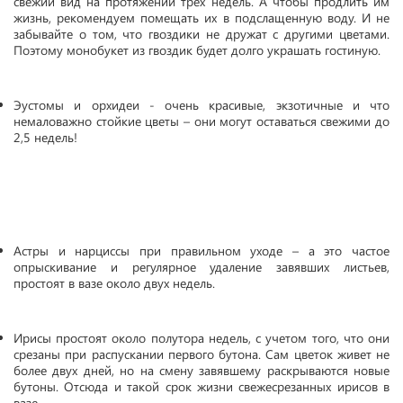
свежий вид на протяжении трех недель. А чтобы продлить им
жизнь, рекомендуем помещать их в подслащенную воду. И не
забывайте о том, что гвоздики не дружат с другими цветами.
Поэтому монобукет из гвоздик будет долго украшать гостиную.
Эустомы и орхидеи - очень красивые, экзотичные и что
немаловажно стойкие цветы – они могут оставаться свежими до
2,5 недель!
Астры и нарциссы при правильном уходе – а это частое
опрыскивание и регулярное удаление завявших листьев,
простоят в вазе около двух недель.
Ирисы простоят около полутора недель, с учетом того, что они
срезаны при распускании первого бутона. Сам цветок живет не
более двух дней, но на смену завявшему раскрываются новые
бутоны. Отсюда и такой срок жизни свежесрезанных ирисов в
вазе.