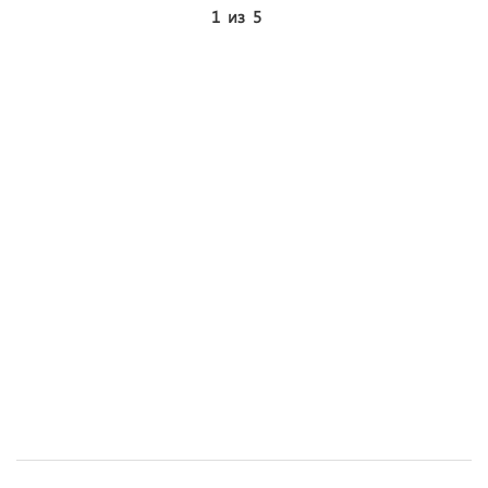
1
из
5