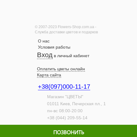
Розы Мисс Пигги
поштучно
1630 грн.
© 2007-2023 Flowers-Shop.com.ua -
Служба доставки цветов и подарков
О нас
Купить
Условия работы
Вход
в личный кабинет
Букет "Радость"
Оплатить цветы онлайн
2130 грн.
Карта сайта
+38(097)000-11-17
Купить
Магазин "ЦВЕТЫ"
01011
Киев,
Печерская пл., 1
пн-вс 08:00-20:00
Букет "Сиреневый
+38 (044) 209-55-14
туман"
ПОЗВОНИТЬ
2200 грн.