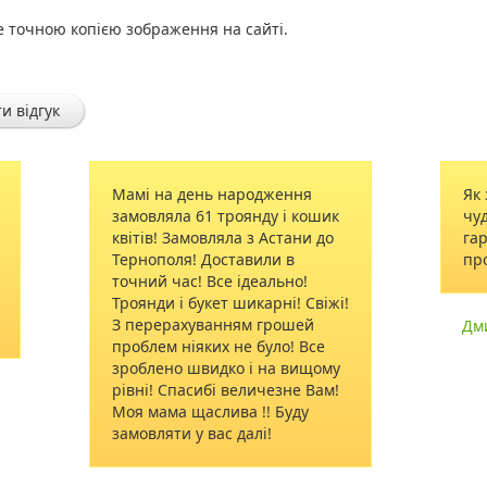
е точною копією зображення на сайті.
и відгук
нь народження
Як завжди СПРАЦЮВАЛИ
1 троянду і кошик
чудово! Для вас не шкода
овляла з Астани до
гарних слів! Успіху і
 Доставили в
процвітання!
 Все ідеально!
укет шикарні! Свіжі!
ванням грошей
Дмитро
29.03.2019
ких не було! Все
видко і на вищому
ибі величезне Вам!
слива !! Буду
 вас далі!