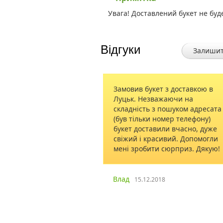
Увага! Доставлений букет не буд
Відгуки
Залишит
Замовив букет з доставкою в
Мамі на де
Луцьк. Незважаючи на
замовляла 6
складність з пошуком адресата
квітів! Зам
(був тільки номер телефону)
Тернополя!
букет доставили вчасно, дуже
точний час!
свіжий і красивий. Допомогли
Троянди і б
мені зробити сюрприз. Дякую!
З перераху
проблем нія
зроблено ш
рівні! Спас
Влад
15.12.2018
Моя мама ща
замовляти у