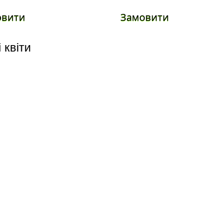
овити
Замовити
 квіти