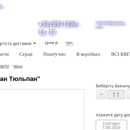
ка
Зателефонуємо
+38(097)000-
вам
11-17
Ціни в:
грн.
ртiсть доставки:
кети
Серця
Поштучно
В коробках
ВСІ КВІ
КВІТИ
Моно
Пан Тюльпан"
Виберіть бажану 
Укажите дату до
Сьогодні
7.08.2026