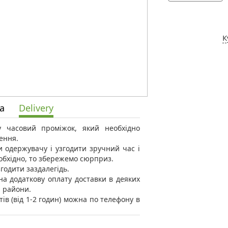
К
а
Delivery
 у часовий проміжок, який необхідно
ення.
 одержувачу і узгодити зручний час і
еобхідно, то збережемо сюрприз.
годити заздалегідь.
а додаткову оплату доставки в деяких
і райони.
тів (від 1-2 годин) можна по телефону в