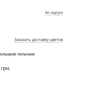
Всі відгуки
Заказать доставку цветов
кольорові тюльпани
Рожеві тюльпани
:
Ціна:
 грн.
1625 грн.