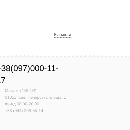
Всі міста
+38(097)000-11-
17
Магазин "КВІТИ"
01011
Київ,
Печерська площа, 1
пн-нд 08:00-20:00
+38 (044) 209-55-14