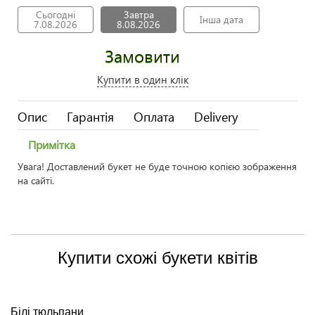
Сьогодні
Завтра
Інша дата
7.08.2026
8.08.2026
Замовити
Купити в один клік
Опис
Гарантія
Оплата
Delivery
Примітка
Увага! Доставлений букет не буде точною копією зображення
на сайті.
Купити схожі букети квітів
Білі тюльпани
Ж