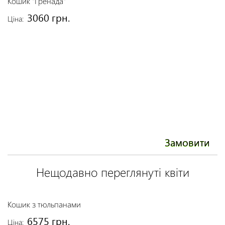
Кошик "Гренада"
Н
3060 грн.
Ціна:
Ці
Замовити
Нещодавно переглянуті квіти
Кошик з тюльпанами
6575 грн.
Ціна: