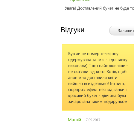
Увага! Доставлений букет не буде т
Відгуки
Залишит
 та за ведмедика!
Був лише номер телефону
, як і хотів, і
одержувача та ім'я - і доставку
блений за моїм
виконали). І що найголовніше -
е дуже гарно!
не сказали від кого. Хотів, щоб
анонімно доставили квіти і
вийшло все ідеально! Інтрига,
сюрприз, ефект несподіванки і
6
красивий букет - дівчина була
зачарована таким подарунком!
Матвій
17.09.2017