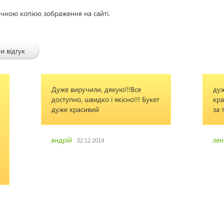
очною копією зображення на сайті.
и відгук
Дуже виручили, дякую!!!Все
дуж
доступно, швидко і якісно!!! Букет
кра
дуже красивий
за 
андрій
лен
02.12.2014