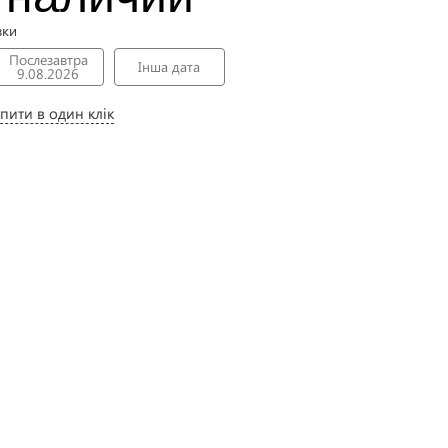
вки
Послезавтра
Інша дата
9.08.2026
пити в один клік