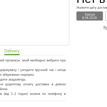
Укажите дату доста
Завтра
8.08.2026
Ку
Delivery
овий проміжок, який необхідно вибрати при
ержувачу і узгодити зручний час і місце
 то збережемо сюрприз.
дити заздалегідь.
а додаткову оплату доставки в деяких
айони.
тів (від 1-2 годин) можна по телефону в