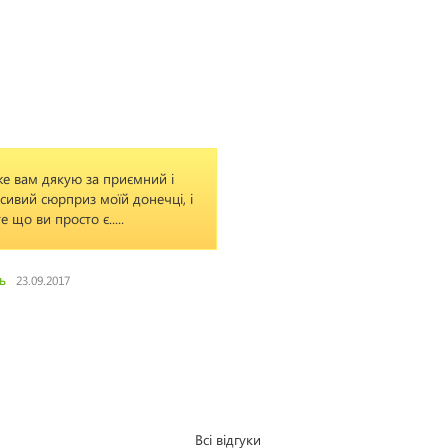
е вам дякую за приємний і
Питань немаем! Ви кра
сивий сюрприз моїй донечці, і
те що ви просто є.....
Дарина
10.05.2019
ь
23.09.2017
Всі відгуки