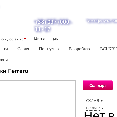
Зателефонуємо ва
+38(097)000-
11-17
Ціни в:
грн.
iсть доставки:
кети
Серця
Поштучно
В коробках
ВСІ КВІ
КВІТИ
ки Ferrero
Стандарт
СКЛАД
▼
РОЗМІР
▼
Нет в