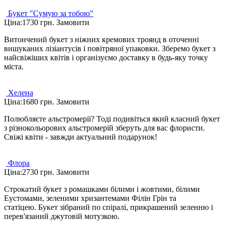
Букет "Сумую за тобою"
Ціна:
1730 грн.
Замовити
Витончений букет з ніжних кремових троянд в оточенні
вишуканих лізіантусів і повітряної упаковки. Зберемо букет з
найсвіжіших квітів і організуємо доставку в будь-яку точку
міста.
Хелена
Ціна:
1680 грн.
Замовити
Полюбляєте альстромерії? Тоді подивіться який класний букет
з різнокольорових альстромерій зберуть для вас флористи.
Свіжі квіти - завжди актуальний подарунок!
Флора
Ціна:
2730 грн.
Замовити
Строкатий букет з ромашками білими і жовтими, білими
Еустомами, зеленими хризантемами Філін Грін та
статіцею. Букет зібраний по спіралі, прикрашений зеленню і
перев'язаний джутовій мотузкою.