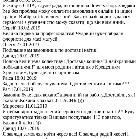
Я живу в США, і дуже рада, що знайшла flowers-shop. Завдяки
їм я без проблем можу оплатити замовлення онлайн і з іншої
країни. Вибір квітів величезний. Багато разів користувалася
сервісом і з упевненістю можу сказати, що він відмінний.
Сергій
18.02.2019
Велика подяка за професіоналізм! Чудовий букет зібрали
флористи для маєї матусі!
Олеся
27.01.2019
Побільше вам замовників по доставці квітів!
Давид
26.01.2019
Подяка величезна колективу! Доставка кошика"З найкращими
побажаннями!" для моєї родини і вітання з Крещенням
Христовим, були дійсно сюрпризом!
Раіса
18.01.2019
Задоволена і обслуговуванням, і доставленними квітами!!!!
Рая
17.01.2019
Замовив букет для коханої дівчини їй на работу.Доставіли, як і
сказали.Кохана в захваті.СПАСИБі))))
Мирослав
11.01.2019
Я неймовірно задоволений сервісом по доставці квітів!!! Буду
користуватися тільки Вашими послугами !!! З повагою,
Вдячний клієнт)))
Давид
10.01.2019
Я завжди замовляв квіти через вас! Я завжди радий якості і