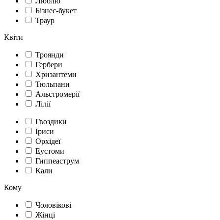
Люблю
Бізнес-букет
Траур
Квіти
Троянди
Гербери
Хризантеми
Тюльпани
Альстромерії
Лілії
Гвоздики
Іриси
Орхідеї
Еустоми
Гиппеаструм
Кали
Кому
Чоловікові
Жінці