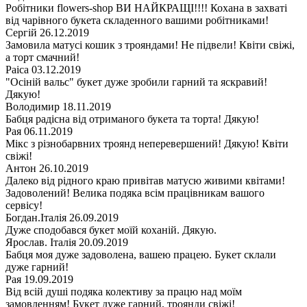
Робітники flowers-shop ВИ НАЙКРАЩІ!!!! Кохана в захваті
від чарівного букета складенного вашими робітниками!
Сергій
26.12.2019
Замовила матусі кошик з трояндами! Не підвели! Квіти свіжі,
а торт смачний!
Раіса
03.12.2019
"Осіній вальс" букет дуже зробили гарний та яскравий!
Дякую!
Володимир
18.11.2019
Бабця радісна від отриманого букета та торта! Дякую!
Рая
06.11.2019
Мікс з різнобарвних троянд неперевершений! Дякую! Квіти
свіжі!
Антон
26.10.2019
Далеко від рідного краю привітав матусю живими квітами!
Задоволений! Велика подяка всім працівникам вашого
сервісу!
Богдан.Італія
26.09.2019
Дуже сподобався букет моїй коханій. Дякую.
Ярослав. Італія
20.09.2019
Бабця моя дуже задоволена, вашею працею. Букет склали
дуже гарний!
Рая
19.09.2019
Від всій душі подяка колективу за працю над моїм
замовленням! Букет дуже гарний, троянди свіжі!