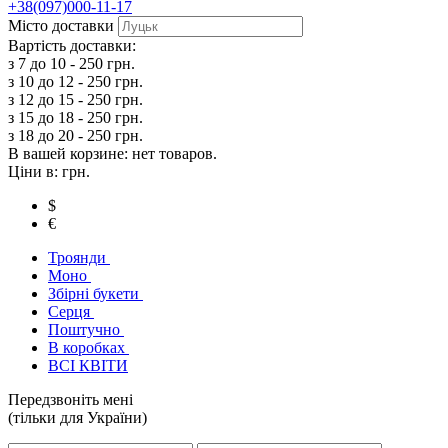
+38(097)000-11-17
Місто доставки
Вартiсть доставки:
з 7 до 10 - 250 грн.
з 10 до 12 - 250 грн.
з 12 до 15 - 250 грн.
з 15 до 18 - 250 грн.
з 18 до 20 - 250 грн.
В вашей корзине:
нет товаров.
Ціни в:
грн.
$
€
Троянди
Моно
Збірні букети
Серця
Поштучно
В коробках
ВСІ КВІТИ
Передзвоніть мені
(тільки для України)