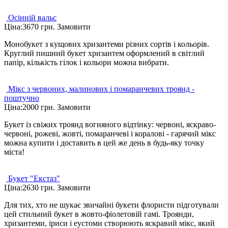
Осінній вальс
Ціна:
3670 грн.
Замовити
Монобукет з кущових хризантеми різних сортів і кольорів.
Круглий пишний букет хризантем оформлений в світлий
папір, кількість гілок і кольори можна вибрати.
Мікс з червоних, малинових і помаранчевих троянд -
поштучно
Ціна:
2000 грн.
Замовити
Букет із свіжих троянд вогняного відтінку: червоні, яскраво-
червоні, рожеві, жовті, помаранчеві і коралові - гарячий мікс
можна купити і доставить в цей же день в будь-яку точку
міста!
Букет "Екстаз"
Ціна:
2630 грн.
Замовити
Для тих, хто не шукає звичайні букети флористи підготували
цей стильний букет в жовто-фіолетовій гамі. Троянди,
хризантеми, іриси і еустоми створюють яскравий мікс, який