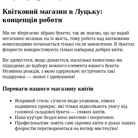
Квітковий магазин в Луцьку:
концепція роботи
Ми не зберігаємо зібрані букети, так як знаємо, що це вкрай
негативно впливає на їх якість, тому робота над квітковими
композиціями починається тільки після замовлення. В букетах
флористи використовують тільки найкращі добірні квіти.
Ви здивуєтеся, якщо дізнаєтеся, наскільки вимогливо ми
підходимо до відбору кожного елемента вашого букета.
Незмінна реакція, з якою одержувачі зустрічають такі
подарунки — захват і здивування!
Переваги нашого магазину квітів
Яскравий стиль: сучасні види упаковок, ніяких
надмірних прикрас, які тільки відволікають увагу від
головної складової букета — свіжих квітів.
Наші кур'єри бездоганно ввічливі і оперативні.
Професіоналізм: навіть самі скромні квіти в руках наших
флористів перетворюються на витвір мистецтва!