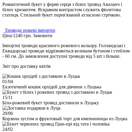
Романтичний букет у формі серця з білих троянд Аваланч і
білих хризантем. Яскравим контрастом служить фіолетова
статиця. Стильний букет перев'язаний атласною стрічкою.
Троянди рожеві імпортні
Ціна:
1240 грн.
Замовити
Імпортні троянди красивого рожевого кольору. Голландські і
Еквадорські троянди відрізняються великим бутоном і стеблом
- 60 см. До замовлення доступні троянди від 5 шт і більше.
Звіт про доставку квітів
01/
04
Екзотичний кошик орхідей для дівчини з Луцька
15/
11
Біло-рожевий букет троянд доставили в Луцьку
20/
06
Корзина эустом и фруктовый торт для именинницы из Луцка
24/
02