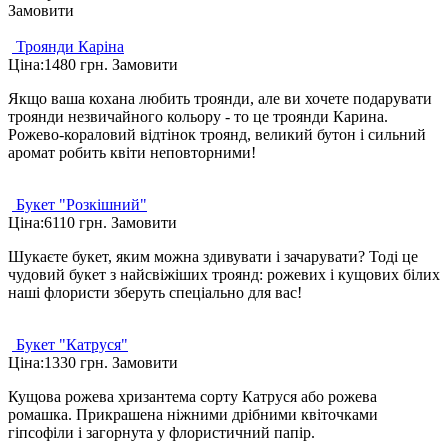
Замовити
Троянди Каріна
Ціна:
1480 грн.
Замовити
Якщо ваша кохана любить троянди, але ви хочете подарувати
троянди незвичайного кольору - то це троянди Карина.
Рожево-кораловий відтінок троянд, великий бутон і сильний
аромат робить квіти неповторними!
Букет "Розкішний"
Ціна:
6110 грн.
Замовити
Шукаєте букет, яким можна здивувати і зачарувати? Тоді це
чудовий букет з найсвіжіших троянд: рожевих і кущових білих
наші флористи зберуть спеціально для вас!
Букет "Катруся"
Ціна:
1330 грн.
Замовити
Кущова рожева хризантема сорту Катруся або рожева
ромашка. Прикрашена ніжними дрібними квіточками
гіпсофіли і загорнута у флористичний папір.