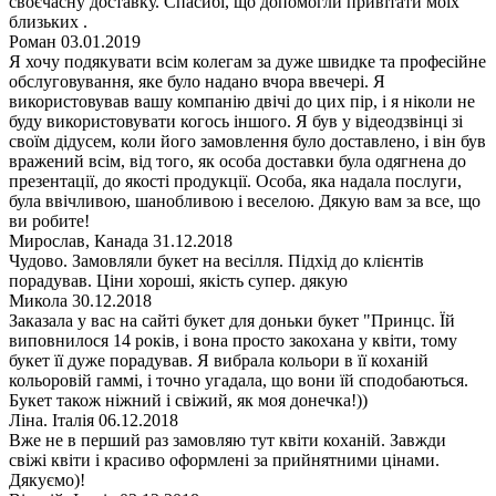
своєчасну доставку. Спасибі, що допомогли привітати моїх
близьких .
Роман
03.01.2019
Я хочу подякувати всім колегам за дуже швидке та професійне
обслуговування, яке було надано вчора ввечері. Я
використовував вашу компанію двічі до цих пір, і я ніколи не
буду використовувати когось іншого. Я був у відеодзвінці зі
своїм дідусем, коли його замовлення було доставлено, і він був
вражений всім, від того, як особа доставки була одягнена до
презентації, до якості продукції. Особа, яка надала послуги,
була ввічливою, шанобливою і веселою. Дякую вам за все, що
ви робите!
Мирослав, Канада
31.12.2018
Чудово. Замовляли букет на весілля. Підхід до клієнтів
порадував. Ціни хороші, якість супер. дякую
Микола
30.12.2018
Заказала у вас на сайті букет для доньки букет "Принцс. Їй
виповнилося 14 років, і вона просто закохана у квіти, тому
букет її дуже порадував. Я вибрала кольори в її коханій
кольоровій гаммі, і точно угадала, що вони їй сподобаються.
Букет також ніжний і свіжий, як моя донечка!))
Ліна. Італія
06.12.2018
Вже не в перший раз замовляю тут квіти коханій. Завжди
свіжі квіти і красиво оформлені за прийнятними цінами.
Дякуємо)!