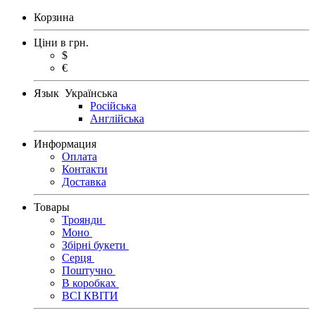
Корзина
Ціни в грн.
$
€
Язык Українська
Російська
Англійська
Информация
Оплата
Контакти
Доставка
Товары
Троянди
Моно
Збірні букети
Серця
Поштучно
В коробках
ВСІ КВІТИ