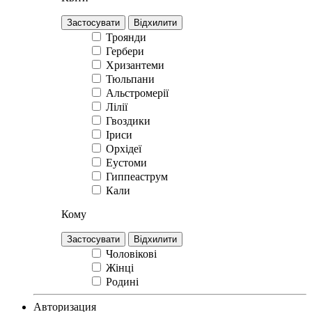
Троянди
Гербери
Хризантеми
Тюльпани
Альстромерії
Лілії
Гвоздики
Іриси
Орхідеї
Еустоми
Гиппеаструм
Кали
Кому
Чоловікові
Жінці
Родині
Авторизация