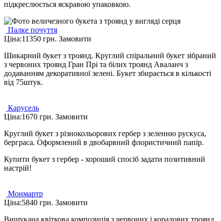
підкреслюється яскравою упаковкою.
Палке почуття
Ціна:
11350 грн.
Замовити
Шикарний букет з троянд. Круглий спіральний букет зібраний
з червоних троянд Гран Прі та білих троянд Аваланч з
додаванням декоративної зелені. Букет збирається в кількості
від 75штук.
Карусель
Ціна:
1670 грн.
Замовити
Круглий букет з різнокольорових гербер з зеленню рускуса,
берграса. Оформлений в двобарвний флористичний папір.
Купити букет з гербер - хороший спосіб задати позитивний
настрій!
Монмартр
Ціна:
5840 грн.
Замовити
Вишукана квіткова композиція з червоних і коралових троянд,