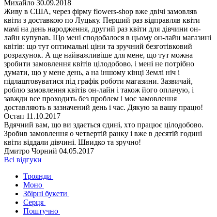
Михайло
30.09.2018
Живу в США, через фірму flowers-shop вже двічі замовляв
квіти з доставкою по Луцьку. Перший раз відправляв квіти
мамі на день народження, другий раз квіти для дівчини он-
лайн купував. Що мені сподобалося в цьому он-лайн магазині
квітів: що тут оптимальні ціни та зручний безготівковий
розрахунок. А ще найважливіше для мене, що тут можна
зробити замовлення квітів цілодобово, і мені не потрібно
думати, що у мене день, а на іншому кінці Землі ніч і
підлаштовуватися під графік роботи магазини. Зазвичай,
роблю замовлення квітів он-лайн і також його оплачую, і
завжди все проходить без проблем і моє замовлення
доставляють в зазначений день і час. Дякую за вашу працю!
Остап
11.10.2017
Вдячний вам, що ви здається єдині, хто працює цілодобово.
Зробив замовлення о четвертій ранку і вже в десятій годині
квіти віддали дівчині. Швидко та зручно!
Дмитро Чорний
04.05.2017
Всі відгуки
Троянди
Моно
Збірні букети
Серця
Поштучно