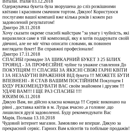
Віталій. Італія
03.12.2018
Одержувачка букета була зворушена до сліз розкішними
квітами і красивим смачним тортом. Дякую! Користуюся
послугами вашої компанії вже кілька років і кожен раз
задоволений результатом!
Дмитро
28.11.2018
Хочу сказати окреме спасибі майстрам "за увагу і чуйність, які
виразилися саме в тій композиції, яку я хотів подарувати своїй
дівчині, але не міг чітко описати словами, як повинен
виглядати букет! Ви справжні професіонали!
Дмитро
17.11.2018
СПАСИБІ громадне ЗА ШИКАРНИЙ БУКЕТ З 25 БІЛИХ
ТРОЯНД - ЗА ПРОФЕСІЙНЕ чуйне та уважне ставлення До
ПОКУПЦЯМ !!! СПАСИБІ ЗА ЯКІСНІ СВІЖІ ГАРНІ КВІТИ
І ЗА НЕЗАБУТНІ ВРАЖЕННЯ ВІД букета !!! МОЖЕТЕ БУТИ
ВПЕВНЕНІ - Я СТАВ ВАШИМ ПОСТІЙНИМ Покупцем І
БУДУ РЕКОМЕНДУВАТИ ВАС своїм знайомим і друзям !!!
УДАЧІ ВАМ!!! І ЩЕ РАЗ СПАСИБІ !!!!
ЮХИМ
06.11.2018
Дякую Вам, ви дійсно класна команда !!! Сервіс виконано на
рівні , доставка квітів в м. Луцьк вчасно ,а головне ,що
лишилися друзі задоволенні. Буду рекомендувати Вас
Марія, Польша
13.10.2018
Чудовий інтернет магазин. Замовляю не вперше. Дякую за
прекрасний сервіс. Гарних Вам клієнтів та побільше продажів!