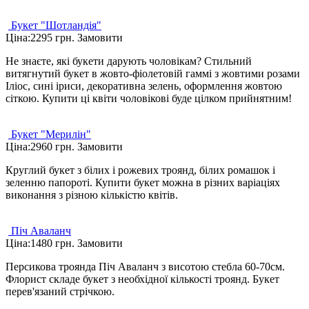
Букет "Шотландія"
Ціна:
2295 грн.
Замовити
Не знаєте, які букети дарують чоловікам?
Стильний
витягнутий букет в жовто-фіолетовій гаммі з жовтими розами
Іліос, сині іриси, декоративна зелень, оформлення жовтою
сіткою.
Купити ці квіти чоловікові буде цілком прийнятним!
Букет "Мерилін"
Ціна:
2960 грн.
Замовити
Круглий букет з білих і рожевих троянд, білих ромашок і
зеленню папороті. Купити букет можна в різних варіаціях
виконання з різною кількістю квітів.
Піч Аваланч
Ціна:
1480 грн.
Замовити
Персикова троянда Піч Аваланч з висотою стебла 60-70см.
Флорист складе букет з необхідної кількості троянд. Букет
перев'язаний стрічкою.