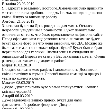
Віталіна
23.03.2019
Я і адресат в реальному востроге.Замовлення було прийнято
миттєво, оплата пройшла швидко, і також швидко привезли
квіти. Дякую за виконану роботу.
Альберт
21.03.2019
Заказывал букет на День рождения для мамы. Остался
недоволен увиденным в реальности. Букет значительно
отличается от того, что было представлено на фото на сайте.
Перед оформлением еще уточнял точно ли таким же будет
букет как на фото, на что меня заверили, что ДА. Можно же
было максимально похоже собрать букет? Букет был собран
неряшливо и для галочки. Впечатления и ожидания не
оправдались! Впредь не стану у Вас заказывать цветы. Очень
разочарован таким подходом в работе!
Марат
16.03.2019
Складно описати мою радість і задоволеність. Доставили
квіти і листівку в термін. Спасибі вашій команді за працю і
увага до кожного клієнта.
Максим
08.03.2019
Дякую! Дуже приємно було з вами спілкуватися. Кошик з
квітами чудовий!
Андрій
06.03.2019
Дуже задоволена вашою прцею. Букет для мами
фантастичний зробили флористи. Дякую
Оксана
01.03.2019