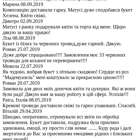
Марина
08.09.2019
Композицію доставили гарну. Матусі дуже сподобався букет
Хелена. Квіти свіжі.
Дмитро
02.09.2019
Матусі з ранку подарували квіти та торта від мене. Щиро
дякую за вашу працю!
Ліза
08.08.2019
Букет із білих та червоних троянд,дуже гарний. Дякую.
Роман
25.07.2019
Дуже добре спрацьовано!!!! Замовлення моє 33 червоних
троянди для коханої не перевершене!!!!
Микола
22.07.2019
Як чудово, вибрав букет з літньою скидкою! Сердце из роз
"Мадемуазель" мені коштувало за прекрасною ціною!!!!!
Роман
20.07.2019
Замовила для двох моїх донечок квіти та цукерки. Які ж вони
були раді! Дякую вам за вашу роботу в цій сфері. Успіхів!!!
Раіса, Італія
08.05.2019
Кремові троянди доставили свіжі та гарно упаковані. Спасибі.
Віталій
29.04.2019
Швидко, оперативно, отримували всі звіти по обробці
замовлення. Букет доставили, подружка була приємно
здивована, емоції, ну просто слів немає ....... Буду рада і далі
звертатися до Вас за приємними емоціями рідних і близьких
мені людей!