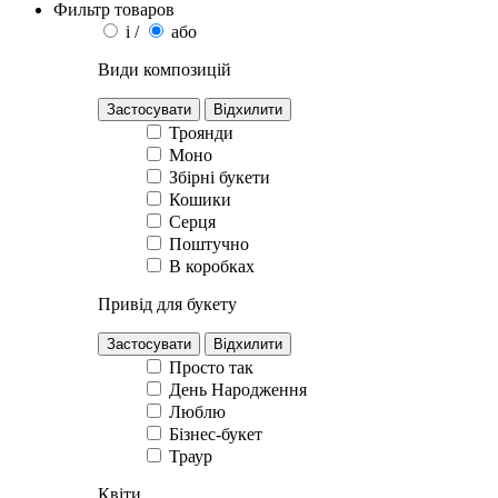
Фильтр товаров
i /
або
Види композицій
Застосувати
Відхилити
Троянди
Моно
Збірні букети
Кошики
Серця
Поштучно
В коробках
Привід для букету
Просто так
День Народження
Люблю
Бізнес-букет
Траур
Квіти