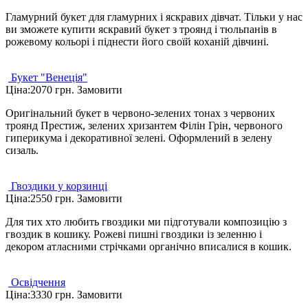
Гламурний букет для гламурних і яскравих дівчат. Тільки у нас
ви зможете купити яскравий букет з троянд і тюльпанів в
рожевому кольорі і піднести його своїй коханій дівчині.
Букет "Венеція"
Ціна:
2070 грн.
Замовити
Оригінальний букет в червоно-зелених тонах з червоних
троянд Престиж, зелених хризантем Філін Грін, червоного
гиперикума і декоративної зелені. Оформлений в зелену
сизаль.
Гвоздики у корзинці
Ціна:
2550 грн.
Замовити
Для тих хто любить гвоздики ми підготували композицію з
гвоздик в кошику. Рожеві пишні гвоздики із зеленню і
декором атласними стрічками органічно вписалися в кошик.
Освідчення
Ціна:
3330 грн.
Замовити