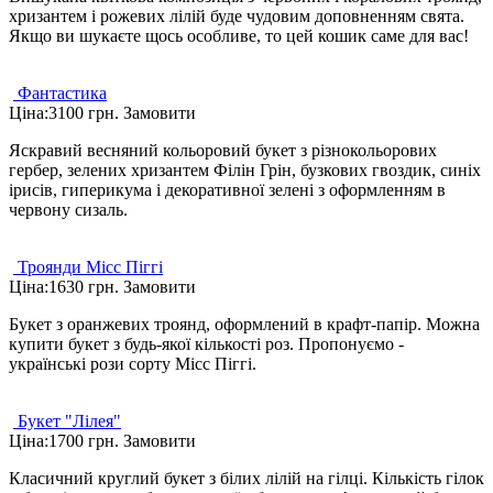
хризантем і рожевих лілій буде чудовим доповненням свята.
Якщо ви шукаєте щось особливе, то цей кошик саме для вас!
Фантастика
Ціна:
3100 грн.
Замовити
Яскравий весняний кольоровий букет з різнокольорових
гербер, зелених хризантем Філін Грін, бузкових гвоздик, синіх
ірисів, гиперикума і декоративної зелені з оформленням в
червону сизаль.
Троянди Місс Піггі
Ціна:
1630 грн.
Замовити
Букет з оранжевих троянд, оформлений в крафт-папір. Можна
купити букет з будь-якої кількості роз. Пропонуємо -
українські рози сорту Місс Піггі.
Букет "Лілея"
Ціна:
1700 грн.
Замовити
Класичний круглий букет з білих лілій на гілці. Кількість гілок