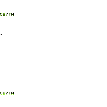
овити
х"
овити