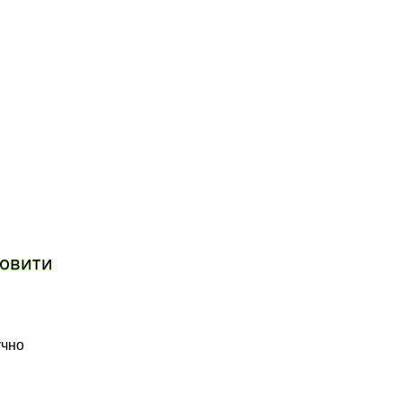
овити
учно