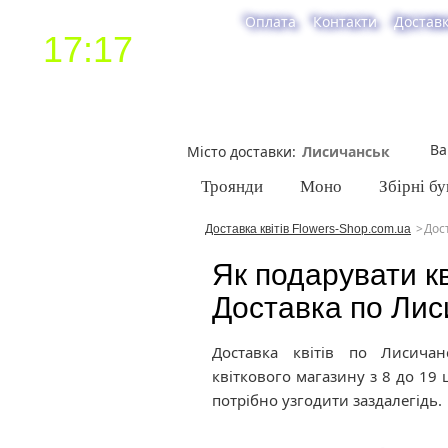
Оплата
Контакти
Достав
17:17
Ва
Місто доставки
Троянди
Моно
Збірні бу
Дост
Доставка квітів Flowers-Shop.com.ua
Як подарувати кв
Доставка по Лис
Доставка квітів по Лисичан
квіткового магазину з 8 до 19
потрібно узгодити заздалегідь.
На вітрині нашого 