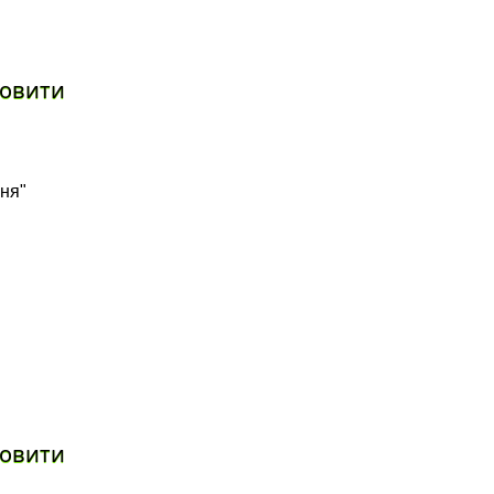
овити
ня"
овити