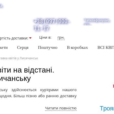
ка
Зателефонуємо
+38(097)000-
вам
11-17
Ціни в:
грн.
ртiсть доставки:
кети
Серця
Поштучно
В коробках
ВСІ КВІ
авка квітів у Лисичанськ
іти на відстані.
ичанську
ську здійснюється кур'єрами нашого
 щодня. Більш пізню або ранню доставку
Троя
Читати повністю
магазину представлені: