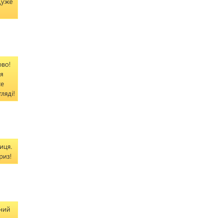
Дуже
ово!
я
се
ляді!
иця.
риз!
ний