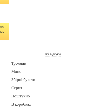
кую
иму
Всі відгуки
Троянди
Моно
Збірні букети
Серця
Поштучно
В коробках