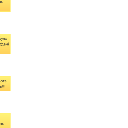
в.
було
Удачі
бота
!!!!
тно