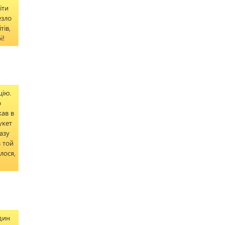
іти
езло
тів,
і!
цію.
о
кав в
укет
азу
в той
лося,
дин