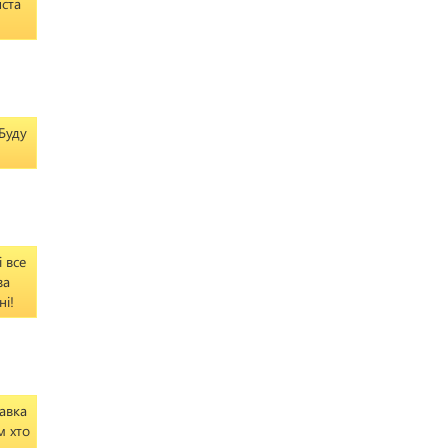
иста
 Буду
 все
за
ні!
авка
м хто