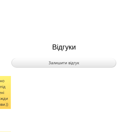
Відгуки
Залишити відгук
вно
під
ені
авжди
ви.))