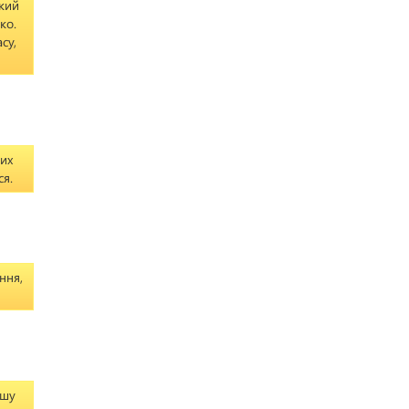
який
ко.
су,
вих
ся.
ння,
ашу