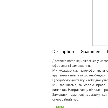
Description
Guarantee
Доставка квітів здійснюється у час
оформленні замовлення.
Ми можемо самі зателефонувати од
вручення квітів, а якщо необхідно,
Цілодобову доставку необхідно узго
Ми залишаємо за собою право н
випадках. Наприклад, у віддалені р
Замовити термінову доставку кві
операційний час.
Note