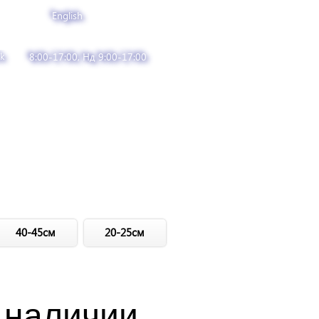
English
k
8:00-17:00, Нд 9:00-17:00
40-45см
20-25см
 наличии