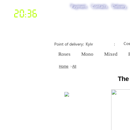
Payment
Contacts
Delivery
20:36
Cos
Point of delivery
Roses
Mono
Mixed
Home
All
The