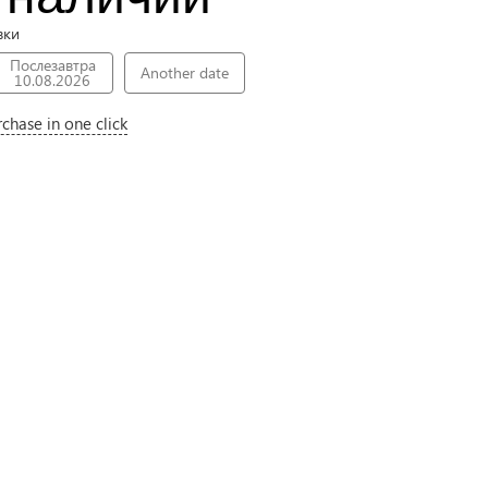
вки
Послезавтра
Another date
10.08.2026
rchase in one click