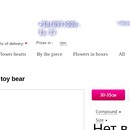
Callbac
+38(097)000-
11-17
Prices in :
грн.
ts of delivery:
Flower hearts
By the piece
Flowers in boxes
All
 toy bear
30-35см
Compound
▼
Size
▼
Нет в