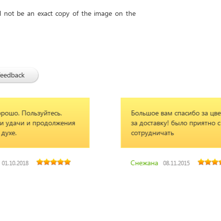
ll not be an exact copy of the image on the
feedback
Большое вам спасибо за цветы и
ия
за доставку! было приятно с вами
сотрудничать
Снежана
08.11.2015