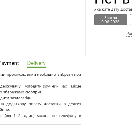
Укажите дату доста
Завтра
9.08.2026
Pu
Payment
Delivery
овий проміжок, який необхідно вибрати при
ержувачу і узгодити зручний час і місце
 то збережемо сюрприз.
дити заздалегідь.
а додаткову оплату доставки в деяких
айони.
тів (від 1-2 годин) можна по телефону в