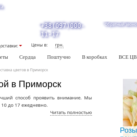
ка
Обратный звоно
+38(097)000-
11-17
Цены в:
грн.
оставки:
кеты
Сердца
Поштучно
В коробках
ВСЕ Ц
ставка цветов в Приморск
ой в Приморск
лучший способ проявить внимание. Мы
 10 до 17 ежедневно.
Читать полностью
 Приморске, букет будет доставляться из
доставку нужно немного заранее. Если
няйте возможность доставки цветов у
Розы