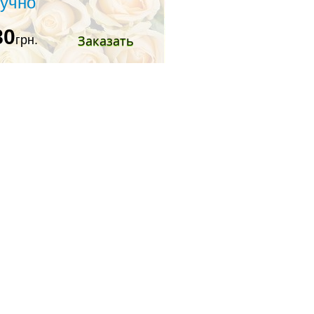
учно
80
Заказать
грн.