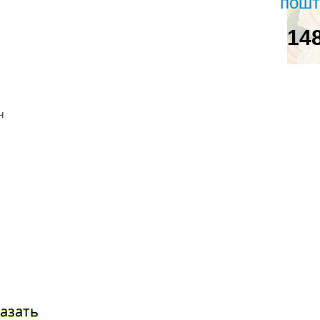
пошт
14
азать