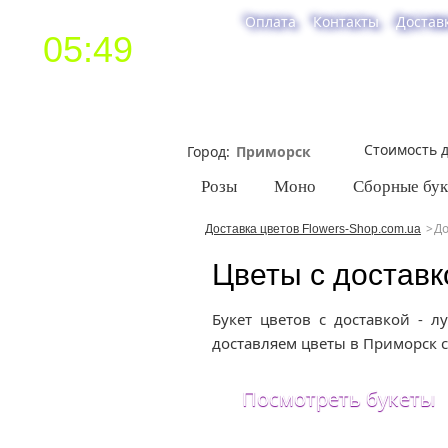
Оплата
Контакты
Достав
05:49
Стоимость д
Город
Розы
Моно
Сборные бу
До
Доставка цветов Flowers-Shop.com.ua
Цветы с доставк
Букет цветов с доставкой - 
доставляем цветы в Приморск с
Поскольку у нас нет магазина в
Посмотреть букеты
Бердянска, то и заказывать 
цветы нужны срочно, то уточ
менеджера по телефону.