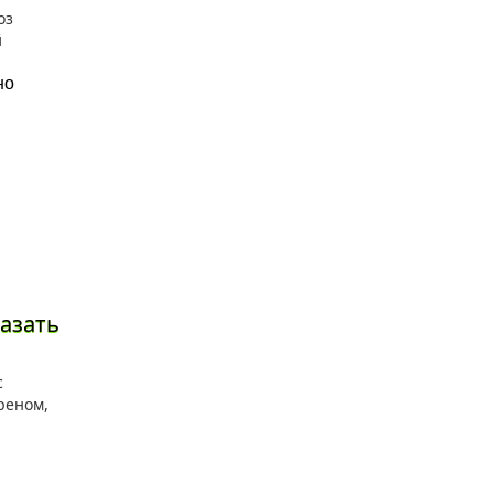
но
азать