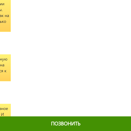
ции
ы.
ак на
лько
нную
 на
я к
вное
 И
бие.
ПОЗВОНИТЬ