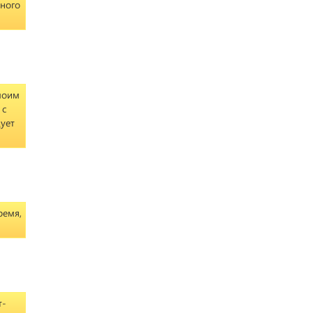
ного
моим
 с
дует
ремя,
т-