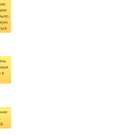
ие.
жали
 было
акую
ься.
ень
ваши
 в
ении
.
й.