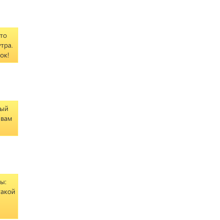
что
тра.
ок!
рый
 вам
ы:
такой