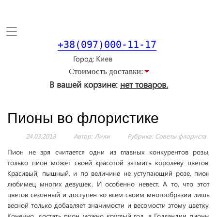
Toggle
navigation
+38(097)000-11-17
Город
Стоимость доставки:
В вашей корзине:
нет товаров.
Пионы во флористике
24.03.2018
Автор: Лили
Рубрика:
Советы флориста
Пион не зря считается одни из главных конкурентов розы,
только пион может своей красотой затмить королеву цветов.
Красивый, пышный, и по величине не уступающий розе, пион
любимец многих девушек. И особенно невест. А то, что этот
цветов сезонный и доступен во всем своим многообразии лишь
весной только добавляет значимости и весомости этому цветку.
Конечно, достать пион можно круглый год, в Голландии пионы