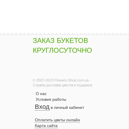
Розовая эустома
(лизиантус)
поштучно
1940 грн.
ЗАКАЗ БУКЕТОВ
Купить
КРУГЛОСУТОЧНО
Жемчуг - белые
розы поштучно
1730 грн.
© 2007-2023 Flowers-Shop.com.ua -
Служба доставки цветов и подарков
О нас
Купить
Условия работы
Вход
в личный кабинет
Букет "Ламбада"
Оплатить цветы онлайн
2260 грн.
Карта сайта