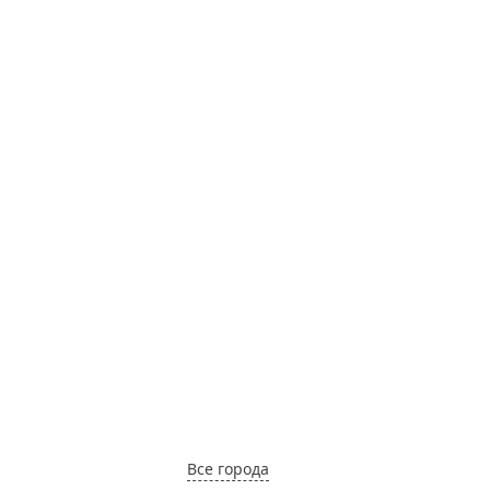
поштучно
1430 грн.
Купить
Розовая эустома
(лизиантус)
поштучно
1940 грн.
Купить
Жемчуг - белые
розы поштучно
1730 грн.
Все города