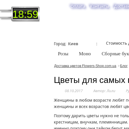
Оплата
Контакты
Достав
18:59
Стоимость 
Город
Розы
Моно
Сборные бу
Доставка цветов Flowers-Shop.com.ua
Блог
Цветы для самых 
08.10.2017
Автор: Лили
Р
Женщины в любом возрасте любят по
женщины и всех возрастов любят цв
Поэтому дарить цветы нужно не толь
крестницам, внучкам, племянницам.
именно поэтому они тайком берут м