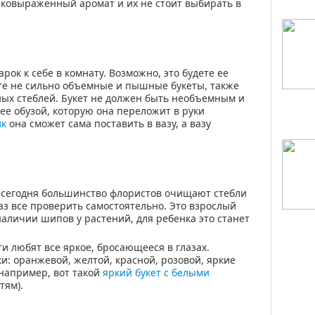
рковыраженный аромат и их не стоит выбирать в
рок к себе в комнату. Возможно, это будете ее
е не сильно объемные и пышные букеты, также
нных стеблей. Букет не должен быть необъемным и
ее обузой, которую она переложит в руки
ик
она сможет сама поставить в вазу, а вазу
 сегодня большинство флористов очищают стебли
аз все проверить самостоятельно. Это взрослый
аличии шипов у растений, для ребенка это станет
ти любят все яркое, бросающееся в глазах.
и: оранжевой, желтой, красной, розовой, яркие
(например, вот такой
яркий букет с белыми
тям).