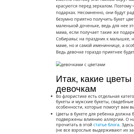
красуются перед зеркалом. Поэтому 
подарках. Несомненно, они будут ра
безумно приятно получить букет цве
маленькой доченьке, ведь для нее это
мама, если получает такие же подарки
Собираяьс на праздник к малышке, н
маме, но и самой имениннице, а особ
Ведь девочке гораздо приятнее буде
Итак, какие цвет
девочкам
Во флористике есть отдельная катего
букеты и мужские букеты, свадебные б
особенности, которые помогут вам в
Цветы в букете для ребенка должна б
подвержены влиянию аллергии. О н
прочитать в этой
статье блога
. Здес
(не все взрослые выдерживают их зап