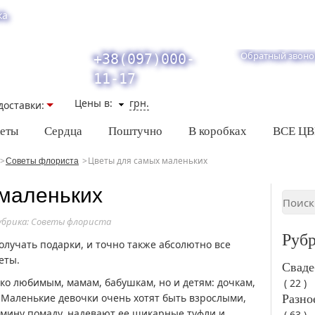
ка
Обратный звоно
+38(097)000-
11-17
Цены в:
грн.
доставки:
кеты
Сердца
Поштучно
В коробках
ВСЕ Ц
Цветы для самых маленьких
Советы флориста
маленьких
убрика:
Советы флориста
Руб
лучать подарки, и точно также абсолютно все
еты.
Сваде
ко любимым, мамам, бабушкам, но и детям: дочкам,
( 22 )
 Маленькие девочки очень хотят быть взрослыми,
Разно
амину помаду, надевают ее шикарные туфли и
( 63 )