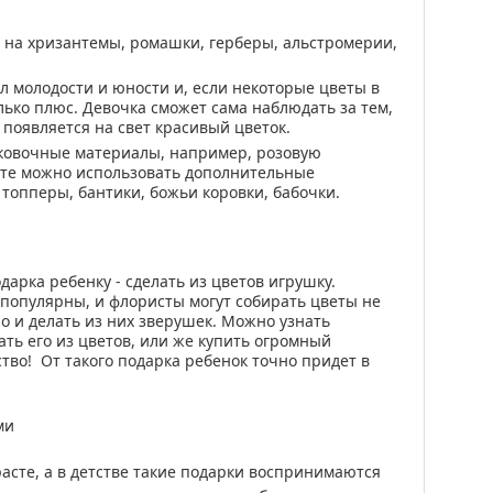
 на хризантемы, ромашки, герберы, альстромерии,
л молодости и юности и, если некоторые цветы в
только плюс. Девочка сможет сама наблюдать за тем,
 появляется на свет красивый цветок.
аковочные материалы, например, розовую
кете можно использовать дополнительные
топперы, бантики, божьи коровки, бабочки.
арка ребенку - сделать из цветов игрушку.
 популярны, и флористы могут собирать цветы не
но и делать из них зверушек. Можно узнать
ть его из цветов, или же купить огромный
тво! От такого подарка ребенок точно придет в
сте, а в детстве такие подарки воспринимаются