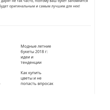
 дарят не так часто, поэтому ваш букет запомнится
 будет оригинальным и самым лучшим для нее!
Модные летние
букеты 2018 г:
идеи и
тенденции
Как купить
цветы и не
-
попасть впросак