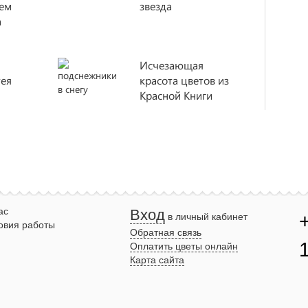
чем
звезда
а
Исчезающая
тея
красота цветов из
Красной Книги
ас
Вход
в личный кабинет
овия работы
Обратная связь
Оплатить цветы онлайн
Карта сайта