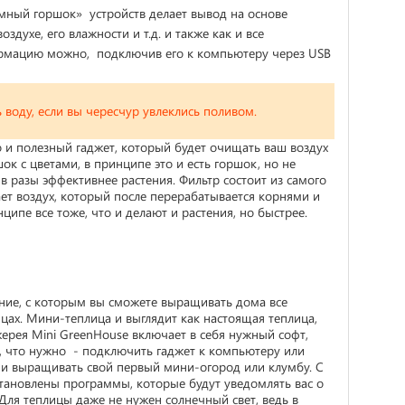
умный горшок» устройств делает вывод на основе
духе, его влажности и т.д. и также как и все
рмацию можно, подключив его к компьютеру через USB
ь воду, если вы чересчур увлеклись поливом.
но и полезный гаджет, который будет очищать ваш воздух
ок с цветами, в принципе это и есть горшок, но не
 в разы эффективнее растения. Фильтр состоит из самого
ает воздух, который после перерабатывается корнями и
ципе все тоже, что и делают и растения, но быстрее.
ение, с которым вы сможете выращивать дома все
ицах. Мини-теплица и выглядит как настоящая теплица,
ерея Mini GreenHouse включает в себя нужный софт,
се, что нужно - подключить гаджет к компьютеру или
ся и выращивать свой первый мини-огород или клумбу. С
тановлены программы, которые будут уведомлять вас о
Для теплицы даже не нужен солнечный свет, ведь в