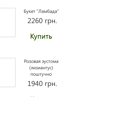
Букет "Ламбада"
2260 грн.
Купить
Розовая эустома
(лизиантус)
поштучно
1940 грн.
Купить
Розы Мисс Пигги
поштучно