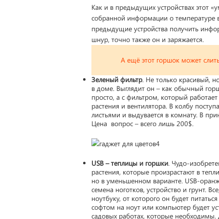
Как и в предыдущих устройствах этот «
собранной информации о температуре воз
предыдущие устройства получить инфо
шнур, точно также он и заряжается.
А ещё этот горшок может слит
Зеленый фильтр
. Не только красивый, 
в доме. Выглядит он – как обычный горш
просто, а с фильтром, который работает
растения и вентилятора. В колбу поступ
листьями и выдувается в комнату. В прин
Цена вопрос – всего лишь 200$.
USB – теплицы и горшки
. Чудо-изобрет
растения, которые произрастают в тепл
но в уменьшенном варианте. USB-оранж
семена ноготков, устройство и грунт. В
ноутбуку, от которого он будет питать
софтом на ноут или компьютер будет ус
садовых работах, которые необходимы. 