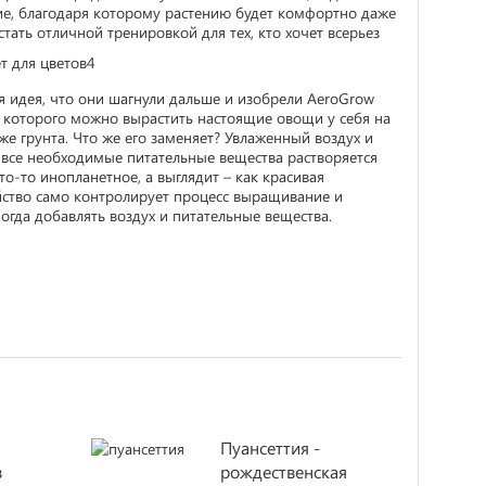
ие, благодаря которому растению будет комфортно даже
стать отличной тренировкой для тех, кто хочет всерьез
 идея, что они шагнули дальше и изобрели AeroGrow
ю которого можно вырастить настоящие овощи у себя на
аже грунта. Что же его заменяет? Увлаженный воздух и
 все необходимые питательные вещества растворяется
что-то инопланетное, а выглядит – как красивая
йство само контролирует процесс выращивание и
ногда добавлять воздух и питательные вещества.
Пуансеттия -
в
рождественская