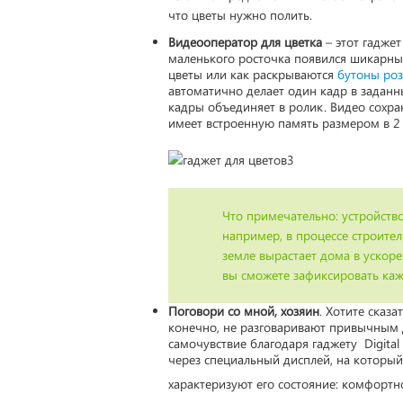
что цветы нужно полить.
Видеооператор для цветка
– этот гаджет
маленького росточка появился шикарный 
цветы или как раскрываются
бутоны роз
автоматично делает один кадр в заданны
кадры объединяет в ролик. Видео сохран
имеет встроенную память размером в 2 
Что примечательно: устройство
например, в процессе строител
земле вырастает дома в ускоре
вы сможете зафиксировать каж
Поговори со мной, хозяин
. Хотите сказа
конечно, не разговаривают привычным д
самочувствие благодаря гаджету Digital 
через специальный дисплей, на которы
характеризуют его состояние: комфортн