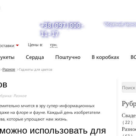
Обратный звоно
+38(097)000-
11-17
Цены в:
грн.
оставки:
укеты
Сердца
Поштучно
В коробках
В
Гаджеты для цветов
Разное
ов
убрика:
Разное
Руб
стремительно мчится в эру супер-информационных
, даже на флоре и фауне. Каждый день изобретатели
Сваде
ва, которые упрощают нам жизнь.
( 22 )
 можно использовать для
Разно
( 63 )