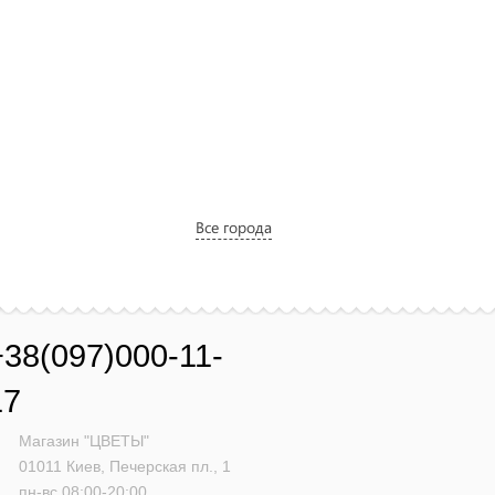
Разноцветные
альстромерии
поштучно
1480 грн.
Купить
Все города
Жемчуг - белые
розы поштучно
+38(097)000-11-
1730 грн.
17
Купить
Магазин "ЦВЕТЫ"
01011
Киев,
Печерская пл., 1
Букет "Сиреневый
пн-вс 08:00-20:00