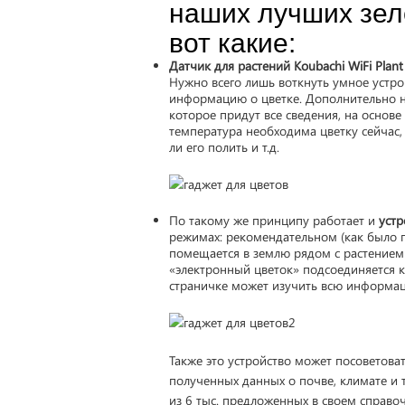
наших лучших зел
вот какие:
Датчик для растений Koubachi WiFi Plant
Нужно всего лишь воткнуть умное устрой
информацию о цветке. Дополнительно н
которое придут все сведения, на основ
температура необходима цветку сейчас,
ли его полить и т.д.
По такому же принципу работает и
устр
режимах: рекомендательном (как было 
помещается в землю рядом с растением 
«электронный цветок» подсоединяется к
страничке может изучить всю информац
Также это устройство может посоветоват
полученных данных о почве, климате и т
из 6 тыс. предложенных в своем справоч