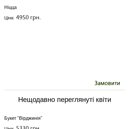
Ніцца
О
4950 грн.
Ціна:
Ці
Замовити
Нещодавно переглянуті квіти
Букет "Вірджинія"
5330 грн.
Ціна: