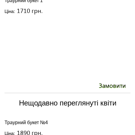
Траурний букет 1
Т
1710 грн.
Ціна:
Ці
Замовити
Нещодавно переглянуті квіти
Траурний букет №4
1890 грн.
Ціна: