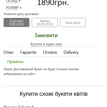
1890
грн.
СКЛАД
▼
РОЗМІР
▼
Укажите дату доставки
Сьогодні
Завтра
Інша дата
9.08.2026
10.08.2026
Замовити
Купити в один клік
Опис
Гарантія
Оплата
Delivery
Примітка
Увага! Доставлений букет не буде точною копією
зображення на сайті.
Купити схожі букети квітів