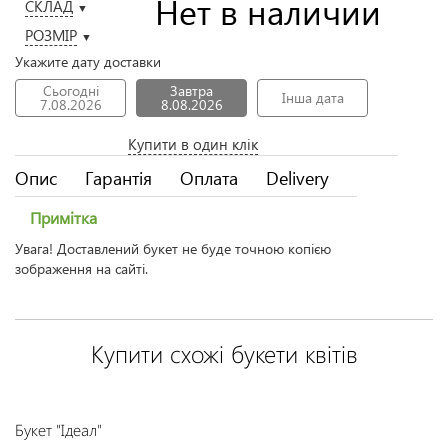
Нет в наличии
СКЛАД
▼
РОЗМІР
▼
Укажите дату доставки
Сьогодні
Завтра
Інша дата
7.08.2026
8.08.2026
Купити в один клік
Опис
Гарантія
Оплата
Delivery
Примітка
Увага! Доставлений букет не буде точною копією
зображення на сайті.
Купити схожі букети квітів
Букет "Ідеал"
Т