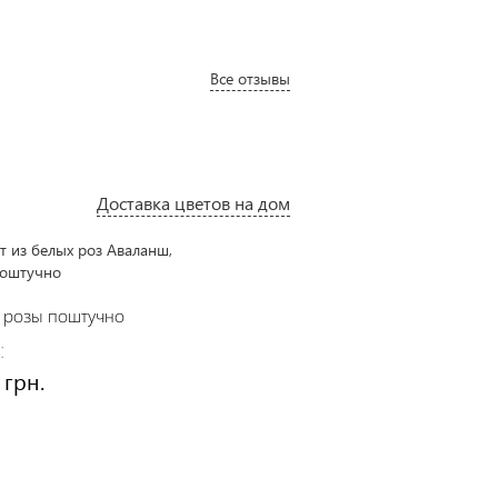
Все отзывы
Доставка цветов на дом
 розы поштучно
Букет "Крем-брюле"
:
Цена:
 грн.
2525 грн.