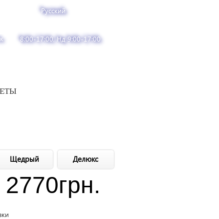
Русский
к
8:00-17:00, Нд 9:00-17:00
ВЕТЫ
Щедрый
Делюкс
2770
грн.
вки