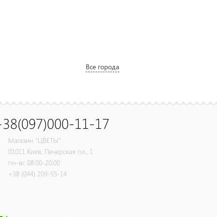
Все города
+38(097)000-11-17
Магазин "ЦВЕТЫ"
01011
Киев,
Печерская пл., 1
пн-вс 08:00-20:00
+38 (044) 209-55-14