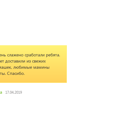
ребята.
Хороший магазин с хорошими
х
ценами и хорошим выбром
ны
цветов. Втрой раз заказываю -
все свежее и вовремя.
Александр
14.12.2015