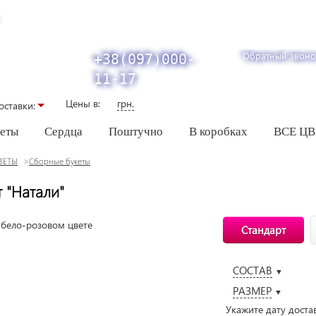
Обратный звоно
+38(097)000-
11-17
Цены в:
грн.
оставки:
кеты
Сердца
Поштучно
В коробках
ВСЕ Ц
ВЕТЫ
Сборные букеты
т "Натали"
Стандарт
СОСТАВ
▼
РАЗМЕР
▼
Укажите дату доста