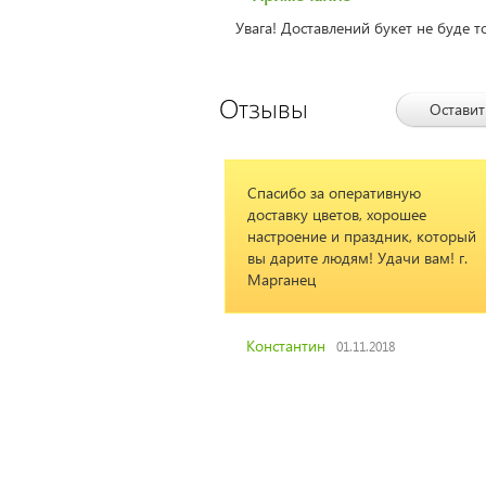
Увага! Доставлений букет не буде т
Отзывы
Оставит
Спасибо за оперативную
Очень 
доставку цветов, хорошее
Спасиб
настроение и праздник, который
Желаю
вы дарите людям! Удачи вам! г.
хороши
Марганец
Леони
Константин
01.11.2018