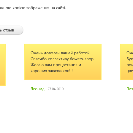
очною копією зображення на сайті.
ь отзыв
доволен вашей работой.
Очень слажено сработали 
о коллективу flowers-shop.
Букет доставили из свежи
 вам процветания и
ромашек, любимые мами
х заказчиков!!!
цветы. Спасибо.
д
Лиза
27.04.2019
17.04.2019