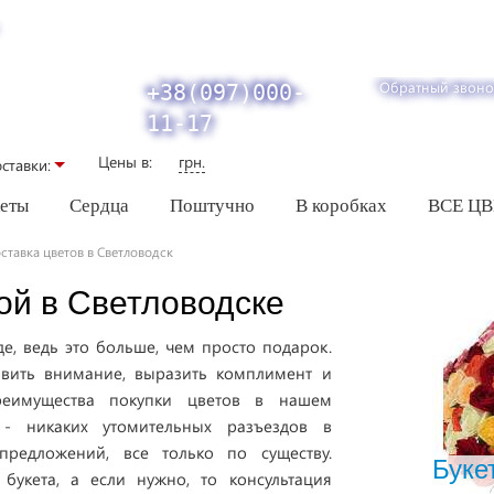
Обратный звоно
+38(097)000-
11-17
Цены в:
грн.
ставки:
кеты
Сердца
Поштучно
В коробках
ВСЕ Ц
ставка цветов в Светловодск
ой в Светловодске
де, ведь это больше, чем просто подарок.
вить внимание, выразить комплимент и
реимущества покупки цветов в нашем
 - никаких утомительных разъездов в
предложений, все только по существу.
Буке
укета, а если нужно, то консультация